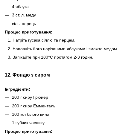
4 яблука
3 ст. л. меду
сіль, перець
Процес приготування:
Натріть гусака сіллю та перцем.
Наповніть його нарізаними яблуками і змажте медом.
Запікайте при 180°C протягом 2-3 годин.
12. Фондю з сиром
Інгредієнти:
200 г сиру Грюйер
200 г сиру Емменталь
100 мл білого вина
1 зубчик часнику
Процес приготування: