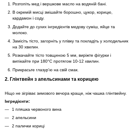
Розтопіть мед і вершкове масло на водяній бані.
В окремій мисці змішайте борошно, цукор, корицю,
кардамон і соду.
Додайте до сухих інгредієнтів медову суміш, яйце та
молоко.
Замісіть тісто, загорніть у плівку та покладіть у холодильник
на 30 хвилин.
Розкачайте тісто товщиною 5 мм, виріжте фігурки і
випікайте при 180°C протягом 10-12 хвилин.
Прикрасьте глазур'ю на свій смак.
2. Глінтвейн з апельсинами та корицею
Ніщо не зігріває зимового вечора краще, ніж чашка глінтвейну.
Інгредієнти:
1 пляшка червоного вина
2 апельсини
2 палички кориці