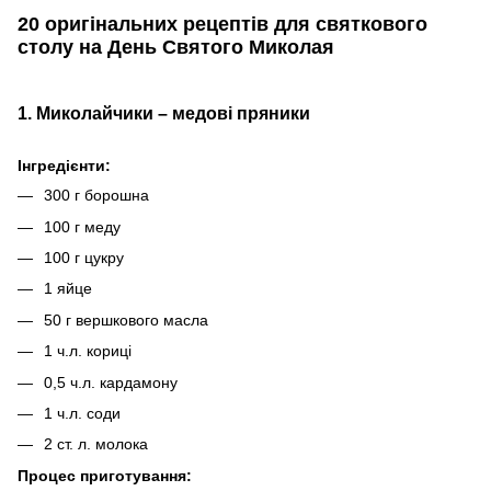
20 оригінальних рецептів для святкового
столу на День Святого Миколая
1. Миколайчики – медові пряники
Інгредієнти:
300 г борошна
100 г меду
100 г цукру
1 яйце
50 г вершкового масла
1 ч.л. кориці
0,5 ч.л. кардамону
1 ч.л. соди
2 ст. л. молока
Процес приготування: