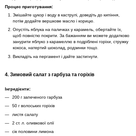
Процес приготування:
Змішайте цукор і воду в каструлі, доведіть до кипіння,
потім додайте вершкове масло і корицю.
Опустіть яблука на паличках у карамель, обертайте їх,
щоб повністю покрити. За бажанням ви можете додатково
занурити яблуко з карамеллю в подріблені горіхи, стружку
кокоса, натертий шоколад, родзинки тощо.
Викладіть на пергамент і дайте застигнути.
4. Зимовий салат з гарбуза та горіхів
Інгредієнти:
200 г запеченого гарбуза
50 г волоських горіхів
листя салату
2 ст. л. оливкової олії
сік половини лимона