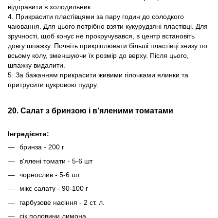
відправити в холодильник.
4. Прикрасити пластівцями за пару годин до солодкого
чаювання. Для цього потрібно взяти кукурудзяні пластівці. Для
зручності, щоб конус не прокручувався, в центр встановіть
довгу шпажку. Почніть прикріплювати більші пластівці знизу по
всьому колу, зменшуючи їх розмір до верху. Після цього,
шпажку видалити.
5. За бажанням прикрасити живими гілочками ялинки та
притрусити цукровою пудру.
20. Салат з бринзою і в'яленими томатами
Інгредієнти:
бринза - 200 г
в'ялені томати - 5-6 шт
чорнослив - 5-6 шт
мікс салату - 90-100 г
гарбузове насіння - 2 ст. л.
сік половини лимона