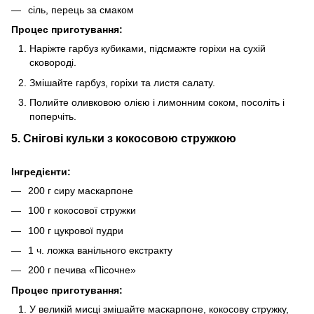
сіль, перець за смаком
Процес приготування:
Наріжте гарбуз кубиками, підсмажте горіхи на сухій
сковороді.
Змішайте гарбуз, горіхи та листя салату.
Полийте оливковою олією і лимонним соком, посоліть і
поперчіть.
5. Снігові кульки з кокосовою стружкою
Інгредієнти:
200 г сиру маскарпоне
100 г кокосової стружки
100 г цукрової пудри
1 ч. ложка ванільного екстракту
200 г печива «Пісочне»
Процес приготування:
У великій мисці змішайте маскарпоне, кокосову стружку,