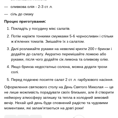
оливкова олія - 2-3 ст. л.
сіль до смаку
Процес приготування:
Покладіть у посудину мікс салатів.
Потім наріжте тонкими смужками 5-6 чорносливин і стільки
ж в'ялених томатів. Змішайте їх з салатом.
Далі розламайте руками на невеликі крихти 200 г бринзи і
додайте до салату. Акуратно перемішайте ложкою або
руками, після чого додайте сік лимона та оливкову олію.
Якщо бринза недостатньо солона, можна додати трохи
солі.
Перед подачею посипте салат 2 ст. л. гарбузового насіння.
Оформлення святкового столу на День Святого Миколая — це
не лише можливість порадувати своїх близьких, але й створити
нейморну атмосферу затишку та тепла в холодний зимовий
вечір. Нехай цей день буде сповнений радістю та чудовими
моментами, які запам'ятаються на довгі роки!