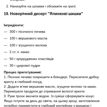
Нанизуйте на шпажки і обсмажте на грилі.
19. Новорічний десерт "Ялинкові шишки"
Інгредієнти:
300 г пісочного печива
100 г вершкового масла
100 г згущеного молока
2 ст. л. какао
50 г кукурудзяних пластівців
30 г цукрової пудри
Процес приготування:
1. Пісочне печиво покришити в блендері. Пересипати дрібну
крихту в глибокий посуд.
2. Додати м'яке вершкове масло, згущене молоко та какао.
Перемішати продукти до отримання вологої крихти.
3. Руки трохи змочити водою. Із суміші сформувати конус.
Якщо готуєте за день до свята, на цьому кроці, заготовлення
потрібно перемістити в глибокий контейнер з кришкою і