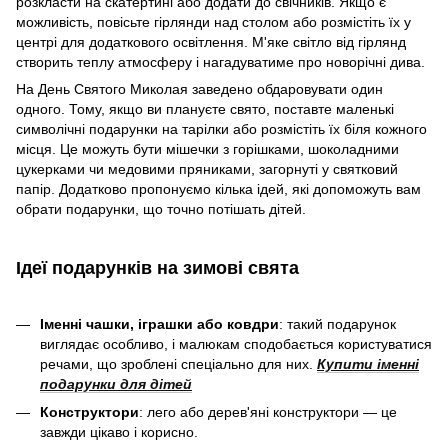
розкласти на скатертині або додати до свічників. Якщо є
можливість, повісьте гірлянди над столом або розмістіть їх у
центрі для додаткового освітлення. М'яке світло від гірлянд
створить теплу атмосферу і нагадуватиме про новорічні дива.
На День Святого Миколая заведено обдаровувати один
одного. Тому, якщо ви плануєте свято, поставте маленькі
символічні подарунки на тарілки або розмістіть їх біля кожного
місця. Це можуть бути мішечки з горішками, шоколадними
цукерками чи медовими пряниками, загорнуті у святковий
папір. Додатково пропонуємо кілька ідей, які допоможуть вам
обрати подарунки, що точно потішать дітей.
Ідеї подарунків на зимові свята
Іменні чашки, іграшки або ковдри
: такий подарунок
виглядає особливо, і малюкам сподобається користуватися
речами, що зроблені спеціально для них.
Купити іменні
подарунки для дітей
Конструктори
: лего або дерев'яні конструктори — це
завжди цікаво і корисно.