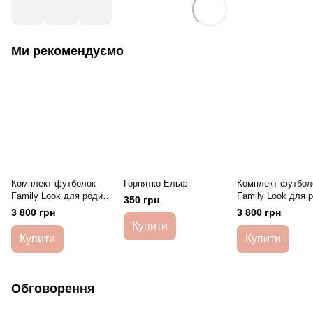
Ми рекомендуємо
Комплект футболок
Горнятко Ельф
Комплект футбол
Family Look для родини
Family Look для 
350 грн
Казкові ельфики
Веселе оленятко
3 800 грн
3 800 грн
HeyBaby
HeyBaby
Купити
Купити
Купити
Обговорення