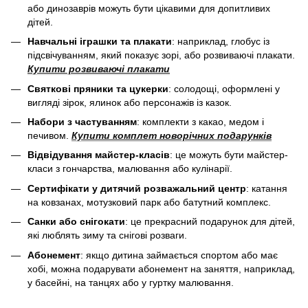
або динозаврів можуть бути цікавими для допитливих
дітей.
Навчальні іграшки та плакати
: наприклад, глобус із
підсвічуванням, який показує зорі, або розвиваючі плакати.
Купити розвиваючі плакати
Святкові пряники та цукерки
: солодощі, оформлені у
вигляді зірок, ялинок або персонажів із казок.
Набори з частуванням
: комплекти з какао, медом і
печивом.
Купити комплет новорічних подарунків
Відвідування майстер-класів
: це можуть бути майстер-
класи з гончарства, малювання або кулінарії.
Сертифікати у дитячий розважальний центр
: катання
на ковзанах, мотузковий парк або батутний комплекс.
Санки або снігокати
: це прекрасний подарунок для дітей,
які люблять зиму та снігові розваги.
Абонемент
: якщо дитина займається спортом або має
хобі, можна подарувати абонемент на заняття, наприклад,
у басейні, на танцях або у гуртку малювання.