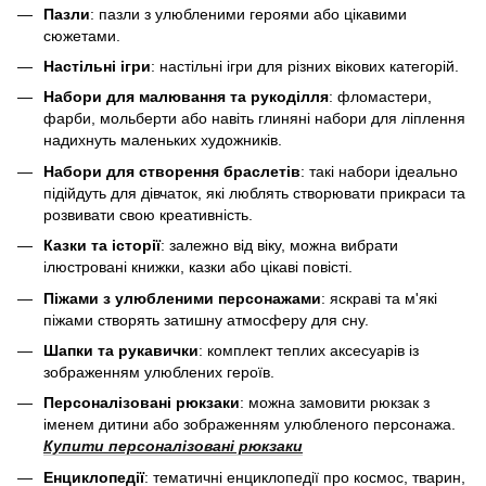
Пазли
: пазли з улюбленими героями або цікавими
сюжетами.
Настільні ігри
: настільні ігри для різних вікових категорій.
Набори для малювання та рукоділля
: фломастери,
фарби, мольберти або навіть глиняні набори для ліплення
надихнуть маленьких художників.
Набори для створення браслетів
: такі набори ідеально
підійдуть для дівчаток, які люблять створювати прикраси та
розвивати свою креативність.
Казки та історії
: залежно від віку, можна вибрати
ілюстровані книжки, казки або цікаві повісті.
Піжами з улюбленими персонажами
: яскраві та м'які
піжами створять затишну атмосферу для сну.
Шапки та рукавички
: комплект теплих аксесуарів із
зображенням улюблених героїв.
Персоналізовані рюкзаки
: можна замовити рюкзак з
іменем дитини або зображенням улюбленого персонажа.
Купити персоналізовані рюкзаки
Енциклопедії
: тематичні енциклопедії про космос, тварин,