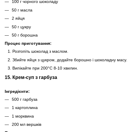
100 г чорного шоколаду
50 г масла
2 яйця
50 г цукру
50 г борошна
Процес приготування:
Розтопіть шоколад з маслом.
Збийте яйця з цукром, додайте борошно і шоколадну масу.
Випікайте при 200°C 8-10 хвилин.
15. Крем-суп з гарбуза
Інгредієнти:
500 г гарбуза
1 картоплина
1 морквина
200 мл вершків