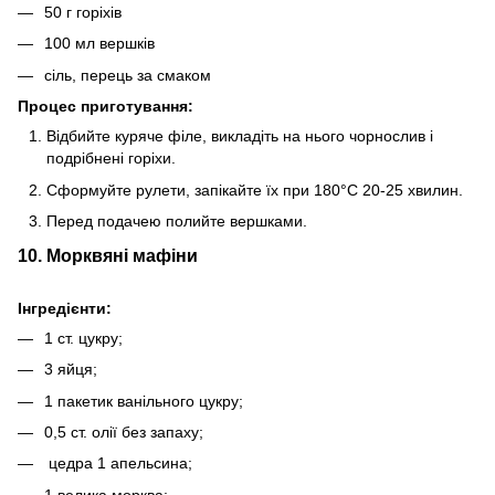
50 г горіхів
100 мл вершків
сіль, перець за смаком
Процес приготування:
Відбийте куряче філе, викладіть на нього чорнослив і
подрібнені горіхи.
Сформуйте рулети, запікайте їх при 180°C 20-25 хвилин.
Перед подачею полийте вершками.
10. Морквяні мафіни
Інгредієнти:
1 ст. цукру;
3 яйця;
1 пакетик ванільного цукру;
0,5 ст. олії без запаху;
цедра 1 апельсина;
1 велика морква;