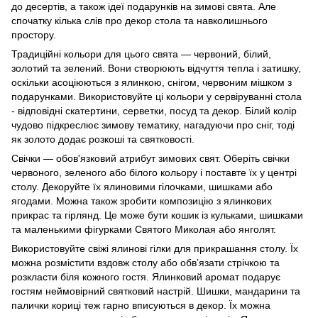
до десертів, а також ідеї подарунків на зимові свята. Але
спочатку кілька слів про декор стола та навколишнього
простору.
Традиційні кольори для цього свята — червоний, білий,
золотий та зелений. Вони створюють відчуття тепла і затишку,
оскільки асоціюються з ялинкою, снігом, червоним мішком з
подарунками. Використовуйте ці кольори у сервіруванні стола
- відповідні скатертини, серветки, посуд та декор. Білий колір
чудово підкреслює зимову тематику, нагадуючи про сніг, тоді
як золото додає розкоші та святковості.
Свічки — обов'язковий атрибут зимових свят. Оберіть свічки
червоного, зеленого або білого кольору і поставте їх у центрі
столу. Декоруйте їх ялиновими гілочками, шишками або
ягодами. Можна також зробити композицію з ялинкових
прикрас та гірлянд. Це може бути кошик із кульками, шишками
та маленькими фігурками Святого Миколая або янголят.
Використовуйте свіжі ялинові гілки для прикрашання столу. Їх
можна розмістити вздовж столу або обв’язати стрічкою та
розкласти біля кожного гостя. Ялинковий аромат подарує
гостям неймовірний святковий настрій. Шишки, мандарини та
палички кориці теж гарно вписуються в декор. Їх можна