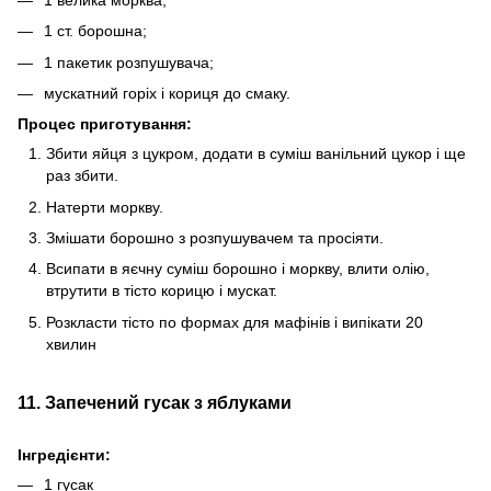
1 ст. борошна;
1 пакетик розпушувача;
мускатний горіх і кориця до смаку.
Процес приготування:
Збити яйця з цукром, додати в суміш ванільний цукор і ще
раз збити.
Натерти моркву.
Змішати борошно з розпушувачем та просіяти.
Всипати в яєчну суміш борошно і моркву, влити олію,
втрутити в тісто корицю і мускат.
Розкласти тісто по формах для мафінів і випікати 20
хвилин
11. Запечений гусак з яблуками
Інгредієнти:
1 гусак