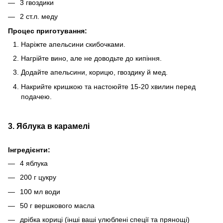
3 гвоздики
2 ст.л. меду
Процес приготування:
Наріжте апельсини скибочками.
Нагрійте вино, але не доводьте до кипіння.
Додайте апельсини, корицю, гвоздику й мед.
Накрийте кришкою та настоюйте 15-20 хвилин перед
подачею.
3. Яблука в карамелі
Інгредієнти:
4 яблука
200 г цукру
100 мл води
50 г вершкового масла
дрібка кориці (інші ваші улюблені спеції та прянощі)