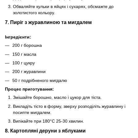
Обваляйте кульки в яйцях і сухарях, обсмажте до
золотистого кольору.
7. Пиріг з журавлиною та мигдалем
Інгредієнти:
200 г борошна
150 г масла
100 г цукру
200 г журавлини
50 г подрібненого мигдалю
Процес приготування:
Змішайте борошно, масло і цукор для тіста.
Викладіть тісто в форму, зверху розподіліть журавлину і
посипте мигдалем.
Випікайте при 180°C 25-30 хвилин.
8. Картопляні деруни з яблуками