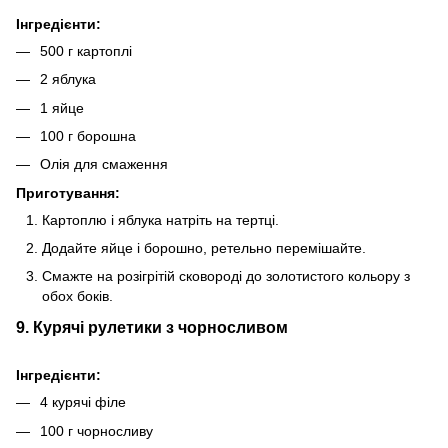
Інгредієнти:
500 г картоплі
2 яблука
1 яйце
100 г борошна
Олія для смаження
Приготування:
Картоплю і яблука натріть на тертці.
Додайте яйце і борошно, ретельно перемішайте.
Смажте на розігрітій сковороді до золотистого кольору з
обох боків.
9. Курячі рулетики з чорносливом
Інгредієнти:
4 курячі філе
100 г чорносливу