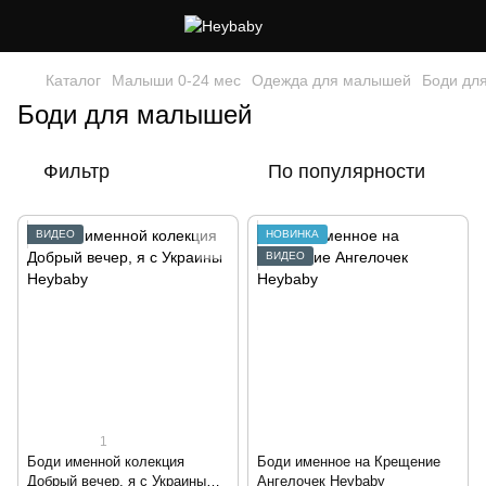
Каталог
Малыши 0-24 мес
Одежда для малышей
Боди дл
Боди для малышей
Фильтр
По популярности
ВИДЕО
НОВИНКА
ВИДЕО
1
Боди именной колекция
Боди именное на Крещение
Добрый вечер, я с Украины
Ангелочек Heybaby