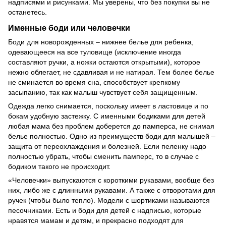
надписями и рисунками. Мы уверены, что без покупки вы не
останетесь.
Именные боди или человечки
Боди для новорожденных – нижнее белье для ребенка,
одевающееся на все туловище (исключение иногда
составляют ручки, а ножки остаются открытыми), которое
нежно облегает, не сдавливая и не натирая. Тем более белье
не сминается во время сна, способствует крепкому
засыпанию, так как малыш чувствует себя защищенным.
Одежда легко снимается, поскольку имеет в ластовице и по
бокам удобную застежку. С именными бодиками для детей
любая мама без проблем доберется до памперса, не снимая
белье полностью. Одно из преимуществ боди для малышей –
защита от переохлаждения и болезней. Если пеленку надо
полностью убрать, чтобы сменить памперс, то в случае с
бодиком такого не происходит.
«Человечки» выпускаются с короткими рукавами, вообще без
них, либо же с длинными рукавами. А также с отворотами для
ручек (чтобы было тепло). Модели с шортиками называются
песочниками. Есть и боди для детей с надписью, которые
нравятся мамам и детям, и прекрасно подходят для