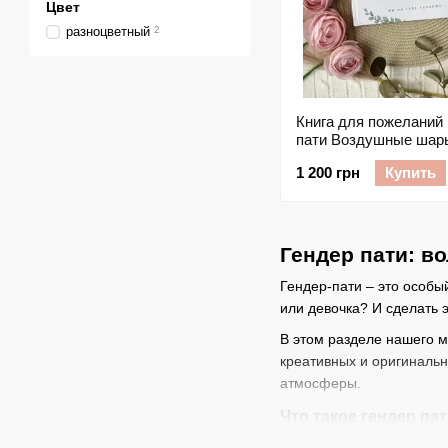
Цвет
разноцветный
2
Книга для пожеланий 
пати Воздушные шар
HeyBaby
1 200 грн
Купить
Гендер пати: 
Гендер-пати – это особый
или девочка? И сделать
В этом разделе нашего м
креативных и оригинальн
атмосферы.
Что такое гендер па