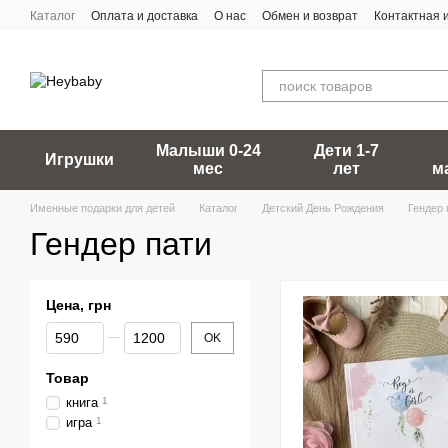
Перейти к основному контенту
Каталог
Оплата и доставка
О нас
Обмен и возврат
Контактная
Малыши 0-24
Дети 1-7
Игрушки
мес
лет
м
Именные подарки для детей
Каталог
Детский День Рождения
Гендер 
Гендер пати
Цена, грн
От Цена, грн
До Цена, грн
OK
Товар
книга
1
игра
1