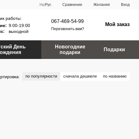
Сравнение
Укр
Рус
Желания
Вход
ик работы:
067-469-54-99
Мой заказ
ие:
9:00-19:00
Перезвонить вам?
Вс:
выходной
тский День
Новогодние
Подарки
ождения
подарки
по популярности
сначала дешевле
по названию
ртировка: