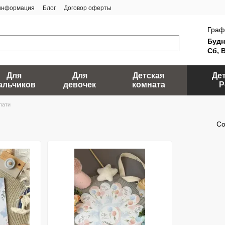
 информация
Блог
Договор оферты
Граф
Будн
Сб, 
Для
Для
Детская
Де
альчиков
девочек
комната
Р
пати
Со