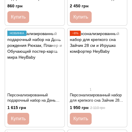
рождение ребенка Метрика в
Звездочка HeyBaby
860 грн
2 450 грн
рамке А4 и Держатель для
соски HeyBaby
Купить
Купить
НОВИНКА
−8%
1
Персонализированный
Персонализированный набор
подарочный набор на День
для крепкого сна Зайчик 28
рождения Рюкзак, Планер и
см и Игрушка комфортер
1 615 грн
1 950 грн
2 110 грн
Обучающий постер-карта
HeyBaby
мира HeyBaby
Купить
Купить