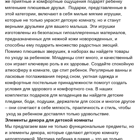
же приятные и комфортные ощущения подарят ребенку
мягенькие плюшевые друзья. Подарки, представленные в
этой категории, включают в себя милые мягкие игрушки,
которые не только украсят детскую комнату, но и станут
верными друзьями для вашего малыша. Эти игрушки
изготовлены из безопасных гипоаллергенных материалов,
предназначенных для нежной кожи новорожденных, и
способны ему подарить множество радостных эмоций.
Помимо плюшевых зверушек, в наборах вы найдете товары
по уходу за ребенком. Младенцы спят много, и качественный
сон играет ключевую роль в их здоровье. Создайте спокойную
атмосферу в комнате, где спит ребенок. Регулярные ванны и
ласковые поглаживания перед сном, уютная одежда и
комфортные постельные принадлежности помогут создать
условия для здорового и комфортного сна. В наших
комплектах подарков для младенцев вы найдете детские
пледики, боди, подушки, держатели для сосок и многое другое
– они сочетают в себе мягкость, практичность и стиль, чтобы
уход за ребенком доставлял только удовольствие.
Элементы декора для детской комнаты
Мы предлагаем вам не только функциональные предметы, но
и элементы декора, которые сделают детскую комнату
неповторимой. Метрика ребенка в рамке – это не только