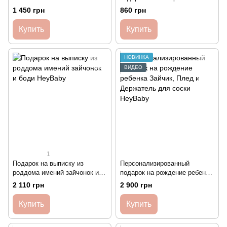
Бохо, белый
рождение ребенка Метрика в
1 450 грн
860 грн
рамке А4 и Держатель для
соски HeyBaby
Купить
Купить
НОВИНКА
ВИДЕО
1
Подарок на выписку из
Персонализированный
роддома имений зайчонок и
подарок на рождение ребенка
боди HeyBaby
Зайчик, Плед и Держатель
2 110 грн
2 900 грн
для соски HeyBaby
Купить
Купить