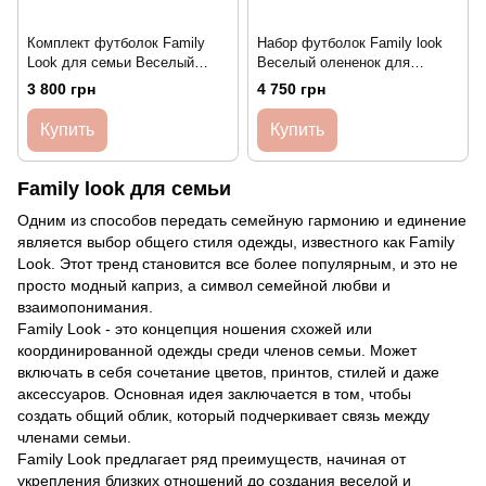
Комплект футболок Family
Набор футболок Family look
Look для семьи Веселый
Веселый олененок для
олененок HeyBaby
пятерых HeyBaby
3 800 грн
4 750 грн
Купить
Купить
Family look для семьи
Одним из способов передать семейную гармонию и единение
является выбор общего стиля одежды, известного как Family
Look. Этот тренд становится все более популярным, и это не
просто модный каприз, а символ семейной любви и
взаимопонимания.
Family Look - это концепция ношения схожей или
координированной одежды среди членов семьи. Может
включать в себя сочетание цветов, принтов, стилей и даже
аксессуаров. Основная идея заключается в том, чтобы
создать общий облик, который подчеркивает связь между
членами семьи.
Family Look предлагает ряд преимуществ, начиная от
укрепления близких отношений до создания веселой и