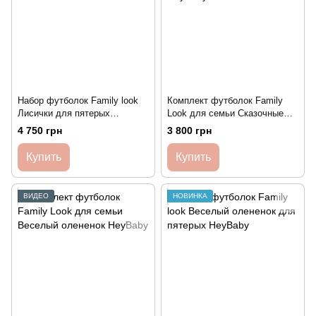
Набор футболок Family look
Комплект футболок Family
Лисички для пятерых
Look для семьи Сказочные
HeyBaby
эльфики HeyBaby
4 750 грн
3 800 грн
Купить
Купить
ВИДЕО
НОВИНКА