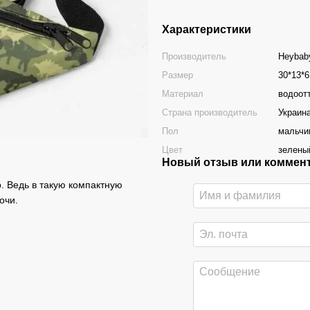
Характеристики
Производитель
Heybab
Размер
30*13*6
Материал
водоот
Страна производитель
Украин
Пол
мальчи
Цвет
зелены
Новый отзыв или коммен
. Ведь в такую компактную
лочи.