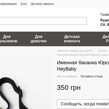
 информация
Блог
Договор оферты
Граф
Будн
Сб, 
Для
Для
Детская
Де
альчиков
девочек
комната
Р
Именные подарки для детей
Каталог
Именная бананка Юрский период (сумка 
Именная бананка Юрск
HeyBaby
Нет в наличии
Оставить отзыв
350 грн
Сообщить, когда появи