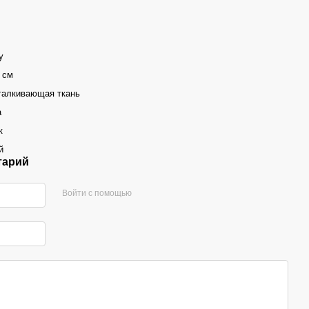
y
 см
талкивающая ткань
а
к
й
тарий
Войти с помощью