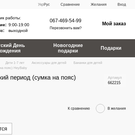
Сравнение
Укр
Рус
Желания
Вход
ик работы:
067-469-54-99
Мой заказ
ие:
9:00-19:00
Перезвонить вам?
Вс:
выходной
тский День
Новогодние
Подарки
ождения
подарки
Дети 1-7 лет
Аксессуары для детей
Бананки для детей
на пояс) HeyBaby
ий период (сумка на пояс)
Артикул
662215
К сравнению
В желания
тся