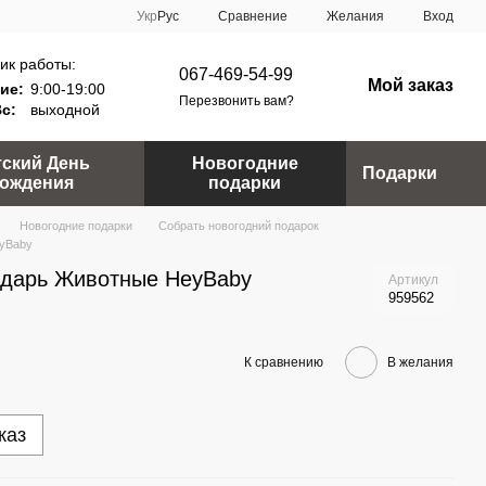
Сравнение
Укр
Рус
Желания
Вход
ик работы:
067-469-54-99
Мой заказ
ие:
9:00-19:00
Перезвонить вам?
Вс:
выходной
тский День
Новогодние
Подарки
ождения
подарки
Новогодние подарки
Собрать новогодний подарок
eyBaby
ндарь Животные HeyBaby
Артикул
959562
К сравнению
В желания
каз