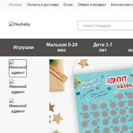
Перейти к основному контенту
Каталог
Оплата и доставка
О нас
Обмен и возврат
Контактная
Малыши 0-24
Дети 1-7
Игрушки
мес
лет
м