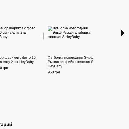
Раз
ор шариков с фото 10
Футболка новогодняя Эльф
Имен
на елку 2 шт HeyBaby
Рыжая эльфийка женская S
Живо
HeyBaby
0 грн
990 г
950 грн
1 
тарий