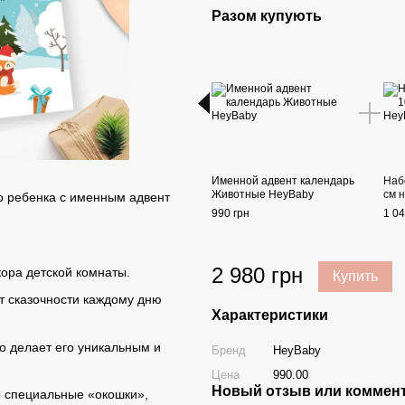
Разом купують
Именной адвент календарь
Наб
Животные HeyBaby
см 
 ребенка с именным адвент
990 грн
1 04
2 980 грн
кора детской комнаты.
Купить
т сказочности каждому дню
Характеристики
то делает его уникальным и
Бренд
HeyBaby
Цена
990.00
Новый отзыв или коммен
 специальные «окошки»,