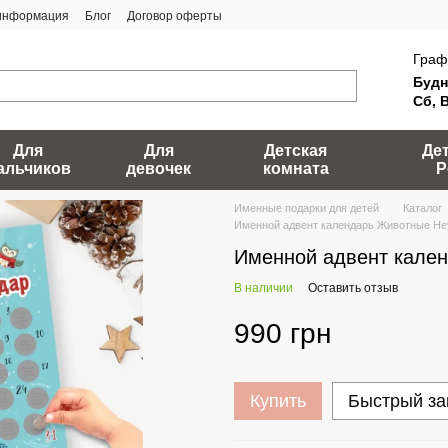
 информация
Блог
Договор оферты
Граф
Будн
Сб, 
Для
Для
Детская
Де
альчиков
девочек
комната
Р
Именные подарки для детей
Каталог
Именной адвент календарь Животные H
Именной адвент кале
В наличии
Оставить отзыв
990 грн
Купить
Быстрый за