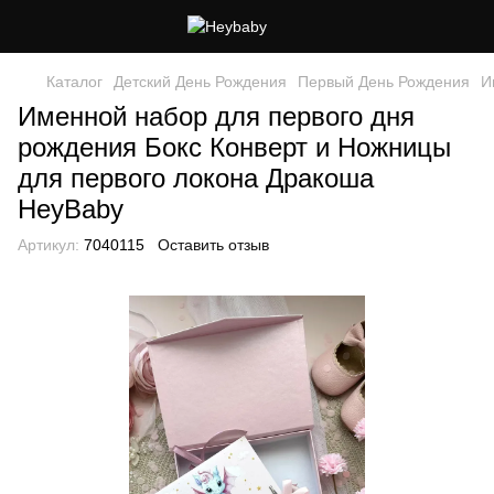
Каталог
Детский День Рождения
Первый День Рождения
И
Именной набор для первого дня
рождения Бокс Конверт и Ножницы
для первого локона Дракоша
HeyBaby
Артикул:
7040115
Оставить отзыв