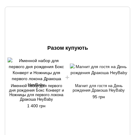
Разом купують
И
Именной набор для первого
Магнит для гостя на День
дня рождения Бокс Конверт и
рождения Дракоша HeyBaby
Ножницы для первого локона
К
95 грн
Дракоша HeyBaby
д
1 400 грн