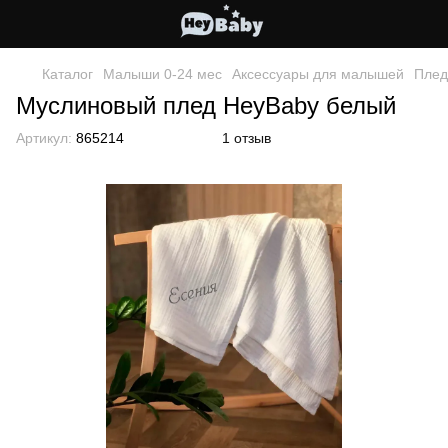
Каталог
Малыши 0-24 мес
Аксессуары для малышей
Плед
Муслиновый плед HeyBaby белый
Артикул:
865214
1 отзыв