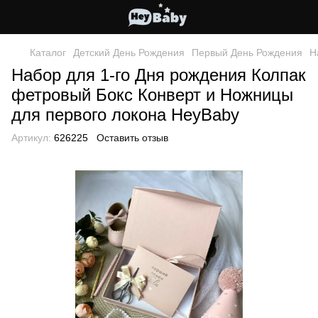
Каталог
Детский День Рождения
Первый День Рождения
Н
Набор для 1-го Дня рождения Колпак
фетровый Бокс Конверт и Ножницы
для первого локона HeyBaby
Артикул:
626225
Оставить отзыв