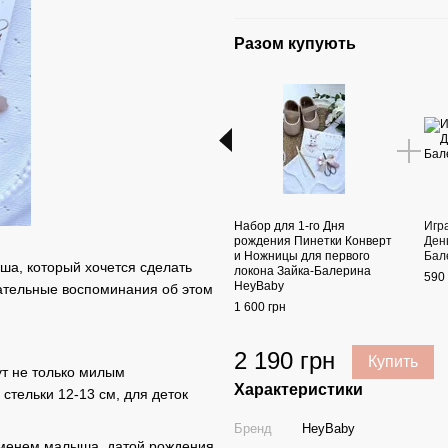
Разом купують
Набор для 1-го Дня
Игр
рождения Пинетки Конверт
Ден
и Ножницы для первого
Бал
ша, который хочется сделать
локона Зайка-Балерина
590 
HeyBaby
гательные воспоминания об этом
1 600 грн
2 190 грн
Купить
ут не только милым
Характеристики
стельки 12-13 см, для деток
Бренд
HeyBaby
именем малыша, датой рождения