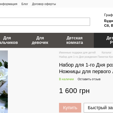
 информация
Блог
Договор оферты
Граф
Будн
Сб, 
Для
Для
Детская
Де
альчиков
девочек
комната
Р
Именные подарки для детей
Каталог
Набор для 1-го Дня рождения Пинетки Ко
Набор для 1-го Дня р
Ножницы для первого 
В наличии
Оставить отзыв
1 600 грн
Купить
Быстрый за