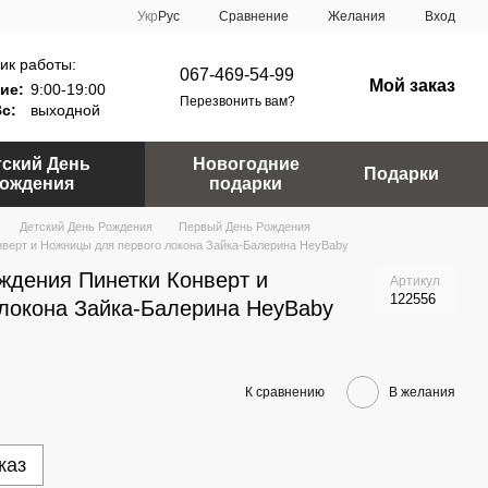
Сравнение
Укр
Рус
Желания
Вход
ик работы:
067-469-54-99
Мой заказ
ие:
9:00-19:00
Перезвонить вам?
Вс:
выходной
тский День
Новогодние
Подарки
ождения
подарки
Детский День Рождения
Первый День Рождения
нверт и Ножницы для первого локона Зайка-Балерина HeyBaby
ождения Пинетки Конверт и
Артикул
122556
локона Зайка-Балерина HeyBaby
К сравнению
В желания
каз