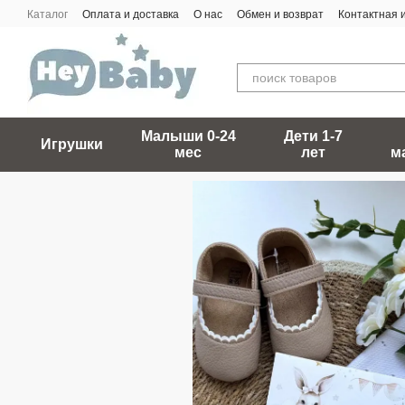
Перейти к основному контенту
Каталог
Оплата и доставка
О нас
Обмен и возврат
Контактная
Малыши 0-24
Дети 1-7
Игрушки
мес
лет
м