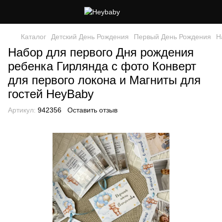
Каталог
Детский День Рождения
Первый День Рождения
Н
Набор для первого Дня рождения
ребенка Гирлянда с фото Конверт
для первого локона и Магниты для
гостей HeyBaby
Артикул:
942356
Оставить отзыв