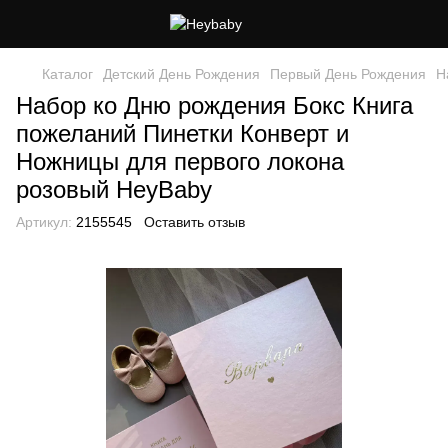
Каталог
Детский День Рождения
Первый День Рождения
Н
Набор ко Дню рождения Бокс Книга
пожеланий Пинетки Конверт и
Ножницы для первого локона
розовый HeyBaby
Артикул:
2155545
Оставить отзыв