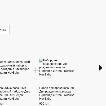
каз
Раз
сонализированный
Набор для празднования
Набо
арочный набор ко Дню
Дня рождения малыша
для 
дения близнецов
Гирлянда и Игра Ромашка
ножн
пачки HeyBaby
HeyBaby
1 260
грн
900 грн