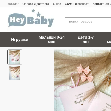
Перейти к основному контенту
Каталог
Оплата и доставка
О нас
Обмен и возврат
Контактная
Малыши 0-24
Дети 1-7
Игрушки
мес
лет
м