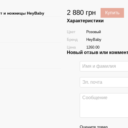
2 880 грн
Купить
шт и ножницы HeyBaby
Характеристики
Цвет
Розовый
Бренд
HeyBaby
Цена
1260.00
Новый отзыв или коммен
Оцените товар