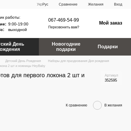
Сравнение
Укр
Рус
Желания
Вход
ик работы:
067-469-54-99
Мой заказ
ие:
9:00-19:00
Перезвонить вам?
Вс:
выходной
тский День
Новогодние
Подарки
ождения
подарки
Детский День Рождения
Наборы для празднования Дня рождения
окона 2 шт и ножницы HeyBaby
тов для первого локона 2 шт и
Артикул
352595
К сравнению
В желания