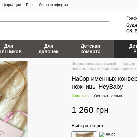
 информация
Блог
Договор оферты
Граф
Будн
Сб, 
Для
Для
Детская
Де
альчиков
девочек
комната
Р
Именные подарки для детей
Каталог
Набор именных конвертов для первого л
Набор именных конвер
ножницы HeyBaby
В наличии
Оставить отзыв
1 260 грн
Выберите цвет