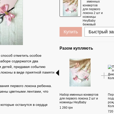
Купить
Быстрый за
Разом купляють
 способ отметить особое
наборе содержатся два
м детей, придавая событию
 локоны в виде приятной памяти
зания первого локона ребенка.
шены цветными лентами, что
Набор именных конвертов
Пер
для первого локона 2 шт и
под
ножницы HeyBaby
рож
которые останутся в сердце
Кол
1 260 грн
720 