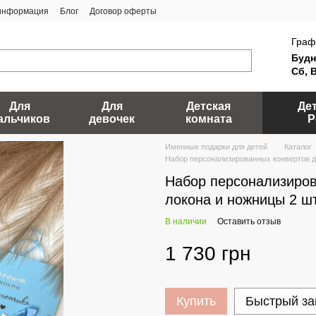
 информация
Блог
Договор оферты
Граф
Будн
Сб, 
Для
Для
Детская
Де
альчиков
девочек
комната
Р
Именные подарки для детей
Каталог
Набор персонализированных конвертов д
Набор персонализиров
локона и ножницы 2 ш
В наличии
Оставить отзыв
1 730 грн
Купить
Быстрый за