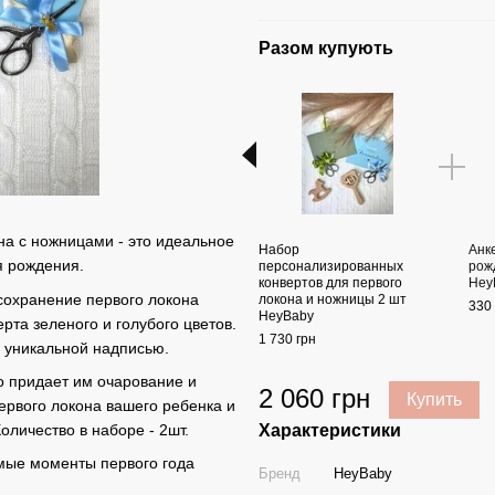
Разом купують
на с ножницами - это идеальное
Набор
Анк
я рождения.
персонализированных
рож
конвертов для первого
Hey
сохранение первого локона
локона и ножницы 2 шт
330 
HeyBaby
рта зеленого и голубого цветов.
1 730 грн
 уникальной надписью.
о придает им очарование и
2 060 грн
Купить
ервого локона вашего ребенка и
Характеристики
личество в наборе - 2шт.
емые моменты первого года
Бренд
HeyBaby