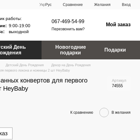
Сравнение
Укр
Рус
Желания
Вход
ик работы:
067-469-54-99
Мой заказ
ие:
9:00-19:00
Перезвонить вам?
Вс:
выходной
тский День
Новогодние
Подарки
ождения
подарки
Детский День Рождения
Декор на День Рождения
ля первого локона и ножницы 2 шт HeyBaby
анных конвертов для первого
Артикул
74555
т HeyBaby
К сравнению
В желания
каз