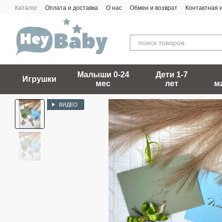
Перейти к основному контенту
Каталог
Оплата и доставка
О нас
Обмен и возврат
Контактная
Малыши 0-24
Дети 1-7
Игрушки
мес
лет
м
ВИДЕО