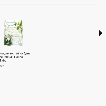
Раз
ета для гостей на День
Набо
дения 038 Панда
перс
Baby
конв
локо
грн
HeyB
1 730
2 