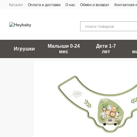
Перейти к основному контенту
Каталог
Оплата и доставка
О нас
Обмен и возврат
Контактная
Малыши 0-24
Дети 1-7
Игрушки
мес
лет
м