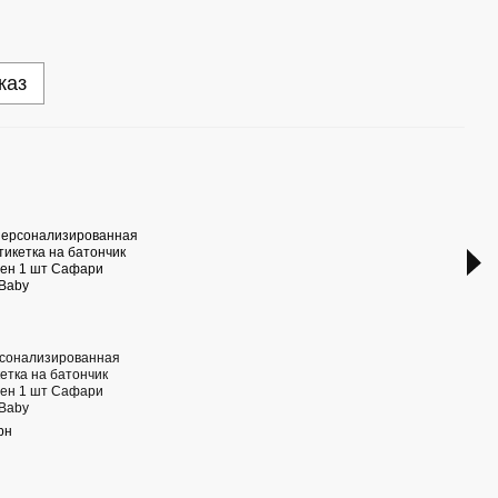
каз
Раз
сонализированная
Набо
кетка на батончик
перс
ен 1 шт Сафари
накл
Baby
Сафа
рн
250 г
1 