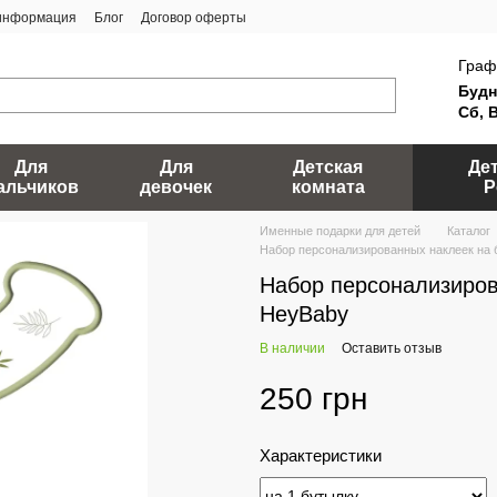
 информация
Блог
Договор оферты
Граф
Будн
Сб, 
Для
Для
Детская
Де
альчиков
девочек
комната
Р
Именные подарки для детей
Каталог
Набор персонализированных наклеек на
Набор персонализиров
HeyBaby
В наличии
Оставить отзыв
250 грн
Характеристики