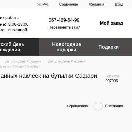
Сравнение
Укр
Рус
Желания
Вход
ик работы:
067-469-54-99
Мой заказ
ие:
9:00-19:00
Перезвонить вам?
Вс:
выходной
тский День
Новогодние
Подарки
ождения
подарки
Детский День Рождения
Декор на День Рождения
 бутылки Сафари HeyBaby
анных наклеек на бутылки Сафари
Артикул
997996
К сравнению
В желания