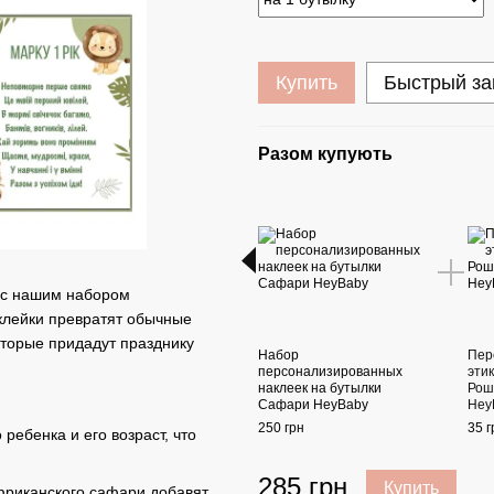
Купить
Быстрый за
Разом купують
 с нашим набором
клейки превратят обычные
оторые придадут празднику
Набор
Пер
персонализированных
эти
наклеек на бутылки
Рош
Сафари HeyBaby
Hey
250 грн
35 г
ребенка и его возраст, что
285 грн
Купить
фриканского сафари добавят