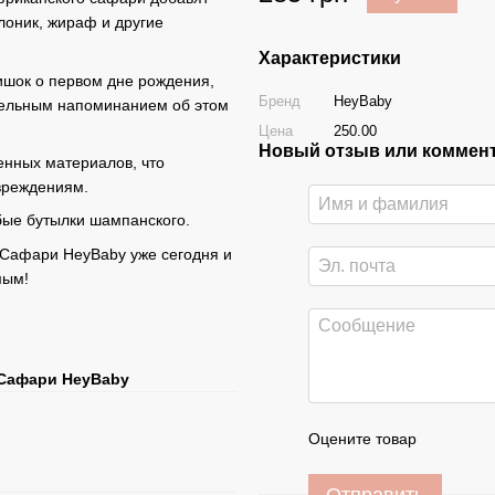
слоник, жираф и другие
Характеристики
ишок о первом дне рождения,
Бренд
HeyBaby
ательным напоминанием об этом
Цена
250.00
Новый отзыв или коммен
енных материалов, что
овреждениям.
бые бутылки шампанского.
 Сафари HeyBaby уже сегодня и
мым!
 Сафари HeyBaby
Оцените товар