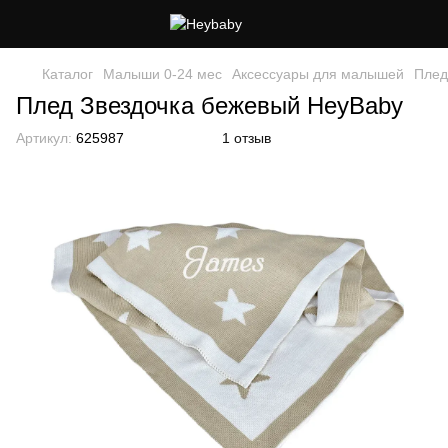
Каталог
Малыши 0-24 мес
Аксессуары для малышей
Плед
Плед Звездочка бежевый HeyBaby
Артикул:
625987
1 отзыв