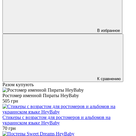
В избранное
К сравнению
Разом купують
Ростомер именной Пираты HeyBaby
505 грн
Стикеры с возрастом для ростомеров и альбомов на
украинском языке HeyBaby
70 грн