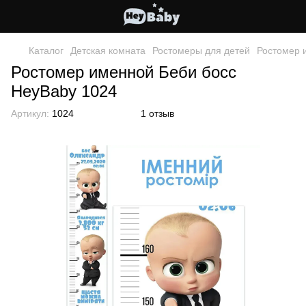
Каталог
Детская комната
Ростомеры для детей
Ростомер 
Ростомер именной Беби босс
HeyBaby 1024
Артикул:
1024
1 отзыв