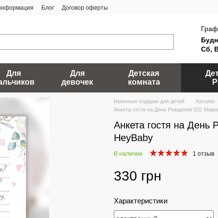
 информация
Блог
Договор оферты
Граф
Будн
Сб, 
Для
Для
Детская
Де
альчиков
девочек
комната
Р
Именные подарки для детей
Каталог
Анкета гостя на День Рождения 031 Мам
Анкета гостя на День
HeyBaby
В наличии
1 отзыв
330 грн
Характеристики