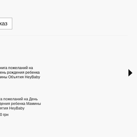
каз
Раз
га пожеланий на День
Анке
дения ребенка Мамины
Рожд
ятия HeyBaby
объя
0 грн
330 г
63