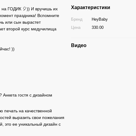
Характеристики
 на ГОДИК 🎈)) И вручишь их
момент праздника! Вспомните
Бренд
HeyBaby
очь или сын вырастет
Цена
330.00
ает второй курс медучилища
Видео
час! ))
 Анкета гостя с дизайном
ю печать на качественной
гостей выразить свои пожелания
й, это ее уникальный дизайн с