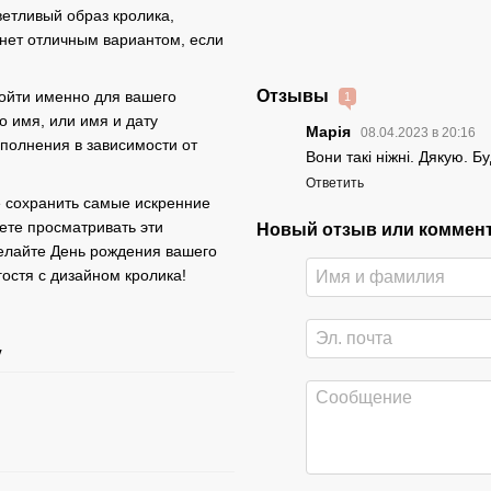
ветливый образ кролика,
анет отличным вариантом, если
Отзывы
дойти именно для вашего
1
о имя, или имя и дату
Марія
08.04.2023 в 20:16
аполнения в зависимости от
Вони такі ніжні. Дякую. 
Ответить
е сохранить самые искренние
ете просматривать эти
Новый отзыв или коммен
делайте День рождения вашего
остя с дизайном кролика!
y