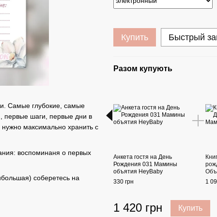
Купить
Быстрый за
Разом купують
ми. Самые глубокие, самые
, первые шаги, первые дни в
е нужно максимально хранить с
нания: воспоминаня о первых
Анкета гостя на День
Кни
Рождения 031 Мамины
рож
объятия HeyBaby
Объ
ибольшая) соберетесь на
330 грн
1 09
1 420 грн
Купить