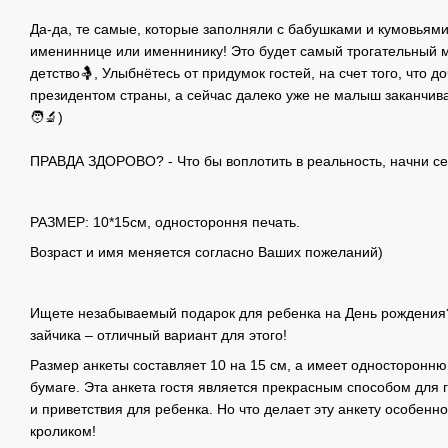
⠀
Да-да, те самые, которые заполняли с бабушками и кумовьями
имениннице или именнинику! Это будет самый трогательный 
детство🤱, Улыбнётесь от придумок гостей, на счет того, что д
президентом страны, а сейчас далеко уже не малыш заканчив
🧑‍🔬)
⠀
ПРАВДА ЗДОРОВО? - Что бы воплотить в реальность, начни сей
РАЗМЕР: 10*15см, одностороння печать.
Возраст и имя меняется согласно Ваших пожеланий)
Ищете незабываемый подарок для ребенка на День рождения?
зайчика – отличный вариант для этого!
Размер анкеты составляет 10 на 15 см, а имеет односторонню
бумаге. Эта анкета гостя является прекрасным способом для 
и приветствия для ребенка. Но что делает эту анкету особенно
кроликом!