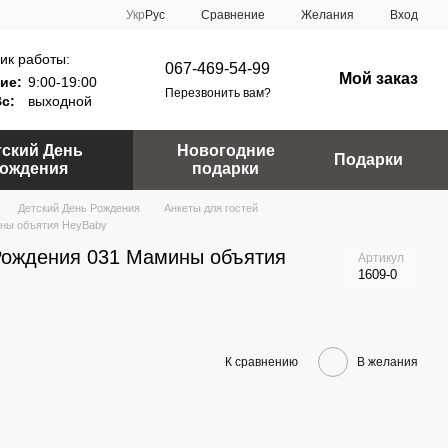
Сравнение
Укр
Рус
Желания
Вход
ик работы:
067-469-54-99
Мой заказ
ие:
9:00-19:00
Перезвонить вам?
Вс:
выходной
тский День
Новогодние
Подарки
ождения
подарки
Детский День Рождения
Анкеты для гостей
ины объятия HeyBaby
 Рождения 031 Мамины объятия
Артикул
1609-0
К сравнению
В желания