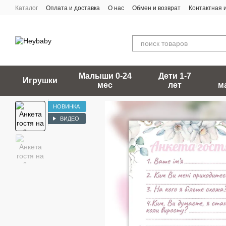
Перейти к основному контенту
Каталог
Оплата и доставка
О нас
Обмен и возврат
Контактная
Малыши 0-24
Дети 1-7
Игрушки
мес
лет
м
НОВИНКА
ВИДЕО