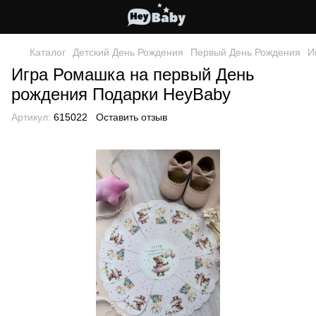
Каталог
Детский День Рождения
Первый День Рождения
И
Игра Ромашка на первый День
рождения Подарки HeyBaby
Артикул:
615022
Оставить отзыв