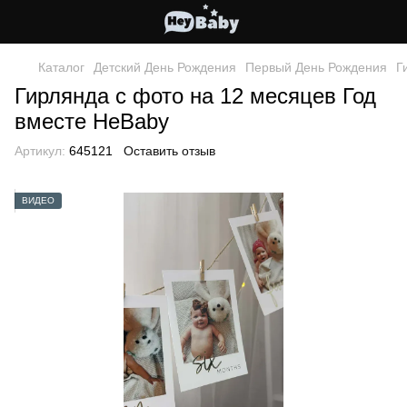
Каталог
Детский День Рождения
Первый День Рождения
Г
Гирлянда с фото на 12 месяцев Год
вместе HeBaby
Артикул:
645121
Оставить отзыв
ВИДЕО