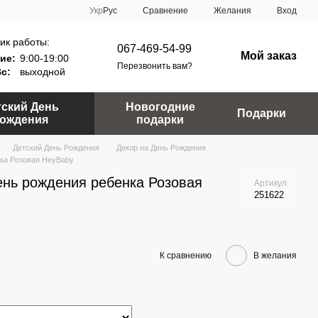
Сравнение
Укр
Рус
Желания
Вход
ик работы:
067-469-54-99
Мой заказ
ие:
9:00-19:00
Перезвонить вам?
Вс:
выходной
тский День
Новогодние
Подарки
ождения
подарки
Детский День Рождения
Декор на День Рождения
нка Розовая HeyBaby
ень рождения ребенка Розовая
Артикул
251622
К сравнению
В желания