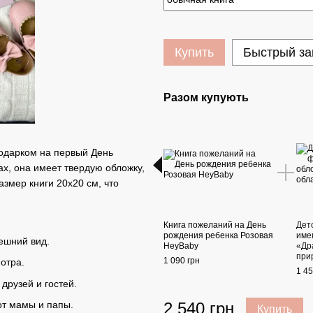
Купить
Быстрый за
Разом купують
одарком на первый День
х, она имеет твердую обложку,
змер книги 20х20 см, что
Книга пожеланий на День
Дет
рождения ребенка Розовая
име
ешний вид.
HeyBaby
«Др
при
1 090 грн
отра.
1 45
друзей и гостей.
2 540 грн
от мамы и папы.
Купить