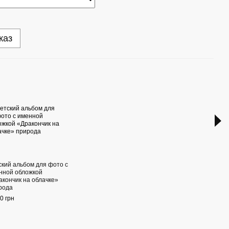
каз
Раз
ский альбом для фото с
Книг
нной обложкой
рожд
акончик на облачке»
HeyB
рода
1 090
0 грн