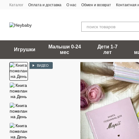
Перейти к основному контенту
Каталог
Оплата и доставка
О нас
Обмен и возврат
Контактная
Малыши 0-24
Дети 1-7
Игрушки
мес
лет
м
ВИДЕО