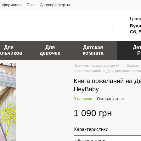
 информация
Блог
Договор оферты
Граф
Будн
Сб, 
Для
Для
Детская
Де
альчиков
девочек
комната
Р
Именные подарки для детей
Каталог
Книга пожеланий на День рождения ребе
Книга пожеланий на Д
HeyBaby
В наличии
Оставить отзыв
1 090 грн
Характеристики