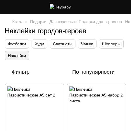
Каталог
Подарки
Для взрослых
Подарки для взрослых
На
Наклейки городов-героев
Футболки
Худи
Свитшоты
Чашки
Шопперы
Наклейки
Фильтр
По популярности