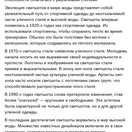
Эволюция свитшотов в мире моды представляет собой
увлекательный путь от спортивной одежды до неотъемлемой
части уличного стиля и высокой моды. Свитшоты впервые
появились в 1920-х годах как спортивная одежда. Их
использовали спортсмены, чтобы сохранить тепло во время
тренировок. Обычно это были толстовки без молнии с
капюшоном, которые создавались из теплого материала.
В 1970-х свитшоты стали символом уличного стиля. Молодежь
начала носить их как выражение своей индивидуальности и
протеста. Логотипы и изображения на свитшотах стали
яркими и выразительными. В эпоху хип-хопа свитшоты стали
неотъемлемой частью культуры уличной моды. Артисты хип-
хопа часто носили свитшоты с логотипами своих групп, что
способствовало распространению этого стиля.
В 1990-х годах свитшоты снова претерпели изменения, став
более "oversized" — крупными и свободными. Эта эстетика
была характерной не только для свитшотов, но и для другой
уличной одежды.
В последние десятилетия свитшоты ворвались в мир высокой
моды. Множество известных дизайнеров включили их в свои
коллекции, создавая роскошные модели из дорогих