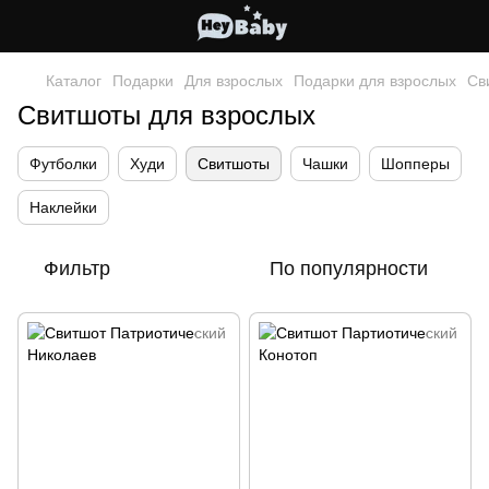
Каталог
Подарки
Для взрослых
Подарки для взрослых
Св
Свитшоты для взрослых
Футболки
Худи
Свитшоты
Чашки
Шопперы
Наклейки
Фильтр
По популярности