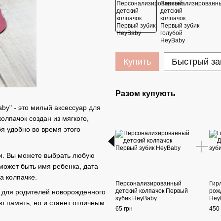
Купить
Быстрый за
Разом купують
by" - это милый аксессуар для
олпачок создан из мягкого,
бя удобно во время этого
ии. Вы можете выбрать любую
 может быть имя ребенка, дата
а колпачке.
Персонализированный
Гир
детский колпачок Первый
рож
м для родителей новорожденного
зубик HeyBaby
Hey
ю память, но и станет отличным
65 грн
450 