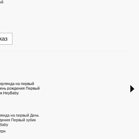
каз
Раз
лянда на первый День
Перс
дения Первый зубик
детс
Baby
зуби
грн
65 гр