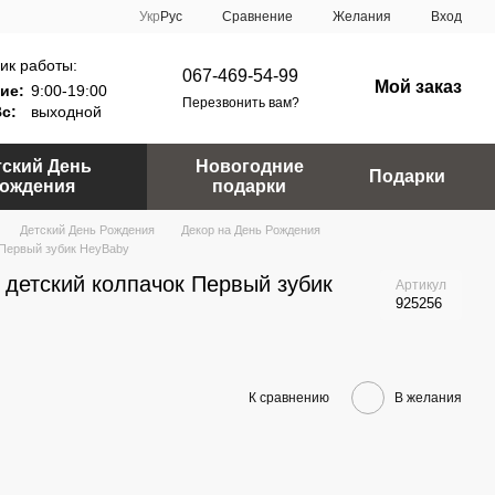
Сравнение
Укр
Рус
Желания
Вход
ик работы:
067-469-54-99
Мой заказ
ие:
9:00-19:00
Перезвонить вам?
Вс:
выходной
тский День
Новогодние
Подарки
ождения
подарки
Детский День Рождения
Декор на День Рождения
 Первый зубик HeyBaby
детский колпачок Первый зубик
Артикул
925256
К сравнению
В желания