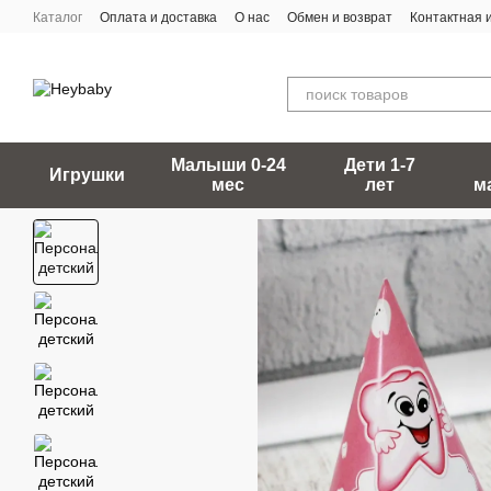
Перейти к основному контенту
Каталог
Оплата и доставка
О нас
Обмен и возврат
Контактная
Малыши 0-24
Дети 1-7
Игрушки
мес
лет
м