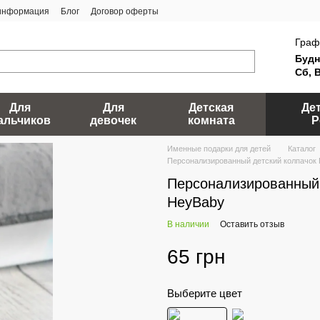
 информация
Блог
Договор оферты
Граф
Будн
Сб, 
Для
Для
Детская
Де
альчиков
девочек
комната
Р
Именные подарки для детей
Каталог
Персонализированный детский колпачок
Персонализированный 
HeyBaby
В наличии
Оставить отзыв
65 грн
Выберите цвет