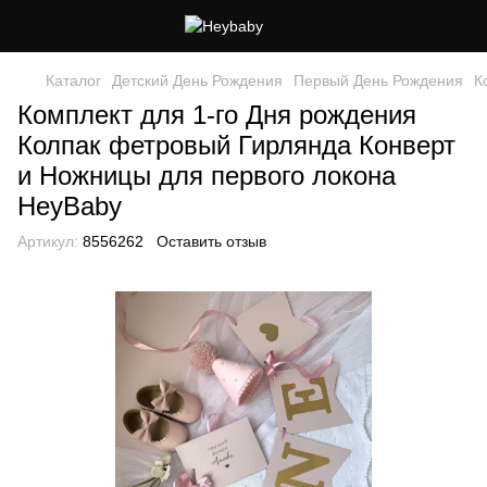
Каталог
Детский День Рождения
Первый День Рождения
К
Комплект для 1-го Дня рождения
Колпак фетровый Гирлянда Конверт
и Ножницы для первого локона
HeyBaby
Артикул:
8556262
Оставить отзыв