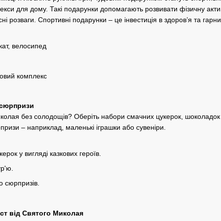
лекси для дому. Такі подарунки допомагають розвивати фізичну актив
сні розваги. Спортивні подарунки – це інвестиція в здоров’я та гарн
кат, велосипед
ровий комплекс
 сюрпризи
Миколая без солодощів? Оберіть набори смачних цукерок, шоколадок
призи – наприклад, маленькі іграшки або сувеніри.
рок у вигляді казкових героїв.
ур'ю.
о сюрпризів.
ст від Святого Миколая