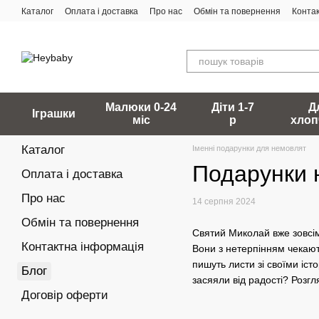
Перейти до основного контенту
Каталог
Оплата і доставка
Про нас
Обмін та повернення
Конта
Малюки 0-24
Діти 1-7
Д
Іграшки
міс
р
хлоп
Каталог
Іменні подарунки для немовлят
Подарунки н
Оплата і доставка
Про нас
14 серпня 2024
Обмін та повернення
Святий Миколай вже зовсім
Контактна інформація
Вони з нетерпінням чекают
пишуть листи зі своїми іст
Блог
засяяли від радості? Розгл
Договір оферти