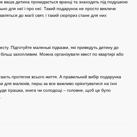
 як ваша дитина прокидається вранці та знаходить під подушкою
но для неї і про неї. Такий подарунок не просто викличе
авляться до магії свят, і такий сюрприз стане для них
сту. Підготуйте маленькі підказки, які приведуть дитину до
більш захопливим. Можна організувати квест по квартирі або
ають протягом всього життя. А правильний вибір подарунка
и для малюків, перш за все важливо орієнтуватися на їхні
уде іграшка, книга чи солодощі – головне, щоб це було
.