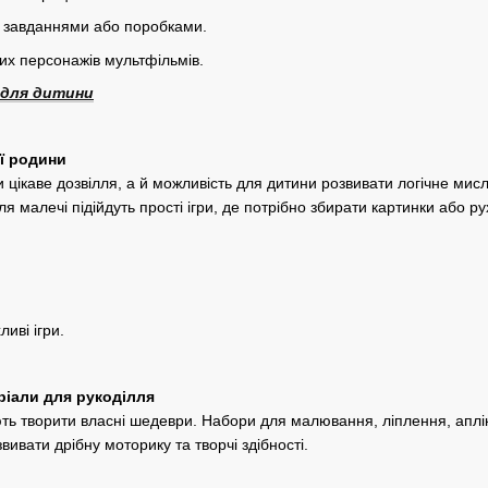
и завданнями або поробками.
их персонажів мультфільмів.
 для дитини
єї родини
ьки цікаве дозвілля, а й можливість для дитини розвивати логічне ми
ля малечі підійдуть прості ігри, де потрібно збирати картинки або р
ливі ігри.
еріали для рукоділля
ють творити власні шедеври. Набори для малювання, ліплення, аплі
ивати дрібну моторику та творчі здібності.