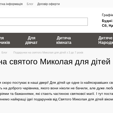
ктна інформація
Блог
Договір оферти
Графік
Будні:
Сб, Нд
ля
Для
Дитяча
Дитяче
чиків
дівчат
кімната
Народ
Блог
Подарунки на святого Миколая для дітей з 3 до 7 років
а святого Миколая для дітей з
 скоро постукає в наші двері! Для дітей це одне із найяскравіших 
ь на доброго чарівника, якого вони ніколи не бачили, але дуже люб
оріями та бажаннями, які стають частиною святкової магії. І тут по
янемо найкращі ідеї подарунків від Святого Миколая для дітей віком в