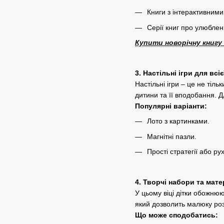
Книги з інтерактивним
Серії книг про улюблен
Купити новорічну книгу
3. Настільні ігри для всі
Настільні ігри – це не тіл
дитини та її вподобання. Д
Популярні варіанти:
Лото з картинками.
Магнітні пазли.
Прості стратегії або рух
4. Творчі набори та мат
У цьому віці дітки обожню
який дозволить малюку розв
Що може сподобатись: