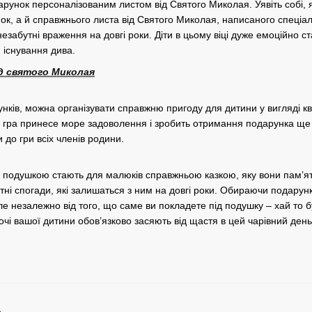
арунок персоналізованим листом від Святого Миколая. Уявіть собі,
к, а й справжнього листа від Святого Миколая, написаного спеціаль
езабутні враження на довгі роки. Діти в цьому віці дуже емоційно ст
 існування дива.
д святого Миколая
ків, можна організувати справжню пригоду для дитини у вигляді кве
 гра принесе море задоволення і зробить отримання подарунка ще 
 до гри всіх членів родини.
 подушкою стають для малюків справжньою казкою, яку вони пам’ят
ні спогади, які залишаться з ним на довгі роки. Обираючи подарунк
ле незалежно від того, що саме ви покладете під подушку – хай то б
 очі вашої дитини обов’язково засяють від щастя в цей чарівний день