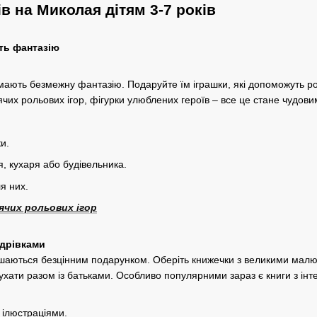
в на Миколая дітям 3-7 років
ть фантазію
ків мають безмежну фантазію. Подаруйте їм іграшки, які допоможуть 
чих рольових ігор, фігурки улюблених героїв – все це стане чудов
и.
я, кухаря або будівельника.
я них.
чих рольових ігор
едрівками
шаються безцінним подарунком. Оберіть книжечки з великими малюн
ухати разом із батьками. Особливо популярними зараз є книги з і
 ілюстраціями.