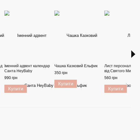
ід
Іменний адвент календар
Чашка Казковий Ельфик
Лист персоналізов
Санта HeyBaby
від Святого Микола
350 грн
990 грн
560 грн
Купити
Купити
Купити