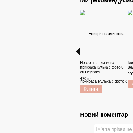
Ми рекомендуєм
Новорічна ялинкова
Ім
прикраса Кулька з фото 8
Ве
см HeyBaby
990
420 грн
Купити
Новий коментар