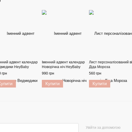
о
енний адвент календар
Іменний адвент календар
Лист персоналізований в
дмедики HeyBaby
Новорічна ніч HeyBaby
Діда Мороза
 грн
990 грн
560 грн
Купити
Купити
Купити
Увійти за допомогою