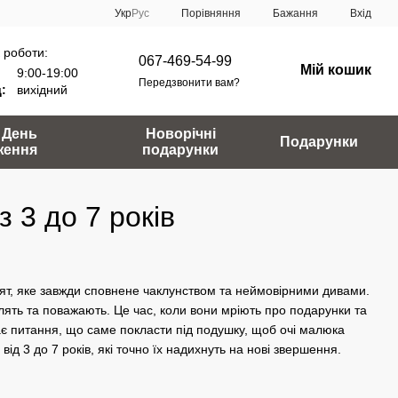
Порівняння
Укр
Рус
Бажання
Вхід
 роботи:
067-469-54-99
Мій кошик
9:00-19:00
Передзвонити вам?
:
вихідний
 День
Новорічні
Подарунки
ження
подарунки
 3 до 7 років
свят, яке завжди сповнене чаклунством та неймовірними дивами.
лять та поважають. Це час, коли вони мріють про подарунки та
стає питання, що саме покласти під подушку, щоб очі малюка
ід 3 до 7 років, які точно їх надихнуть на нові звершення.