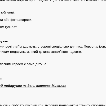
тей можна обрати прості гаджети: дитячі планшети з освітніми ігра
любленці.
ики або фотоапарати.
м гучності.
рунки
ли речі, які їм дарують, створені спеціально для них. Персоналізо
ливим подарунком, який дитина запам'ятає надовго.
головним героєм є сама дитина.
и.
й подарунок на день святого Миколая
а місці й люблять рухливі ігри, чудовим подарунком стануть спортивн