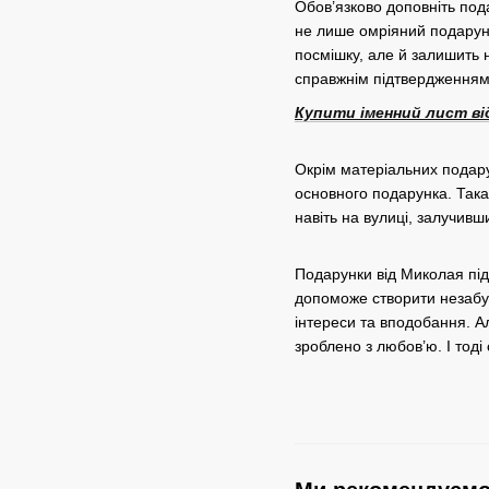
Обов’язково доповніть под
не лише омріяний подаруно
посмішку, але й залишить н
справжнім підтвердженням
Купити іменний лист ві
Окрім матеріальних подарун
основного подарунка. Така
навіть на вулиці, залучивши
Подарунки від Миколая під
допоможе створити незабут
інтереси та вподобання. А
зроблено з любов’ю. І тоді