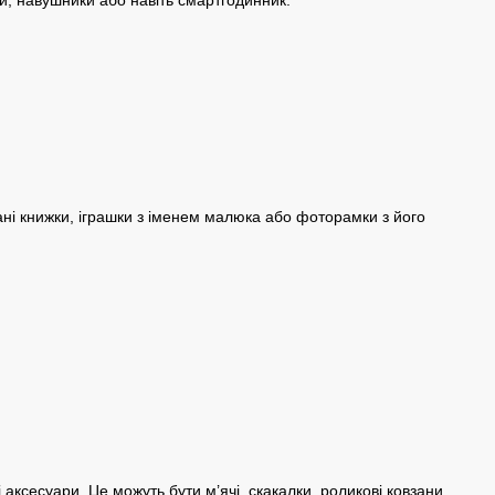
ми, навушники або навіть смартгодинник.
вані книжки, іграшки з іменем малюка або фоторамки з його
і аксесуари. Це можуть бути м’ячі, скакалки, роликові ковзани