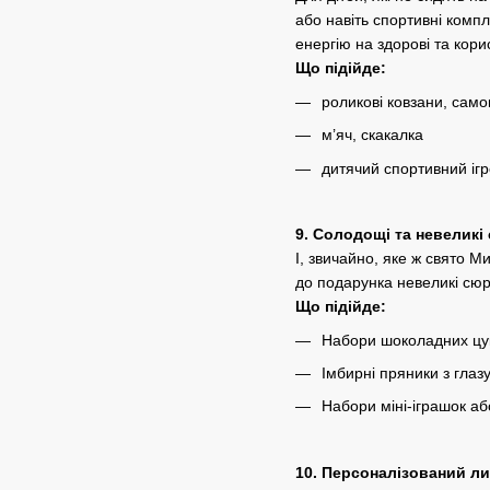
або навіть спортивні комп
енергію на здорові та кори
Що підійде:
роликові ковзани, само
м’яч, скакалка
дитячий спортивний іг
9. Солодощі та невеликі
І, звичайно, яке ж свято 
до подарунка невеликі сюр
Що підійде:
Набори шоколадних цуке
Імбирні пряники з глаз
Набори міні-іграшок аб
10. Персоналізований ли