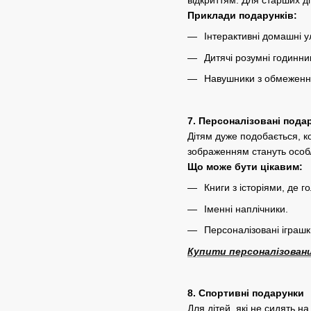
відкриттям. Для старших ді
Приклади подарунків:
Інтерактивні домашні у
Дитячі розумні годинн
Навушники з обмеження
7. Персоналізовані пода
Дітям дуже подобається, ко
зображенням стануть особ
Що може бути цікавим:
Книги з історіями, де 
Іменні наплічники.
Персоналізовані іграшк
Купити персоналізовани
8. Спортивні подарунки
Для дітей, які не сидять н