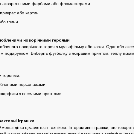
я акварельними фарбами або фломастерами.
прикрас або картин.
або глини.
 улюбленими новорічними героями
бленого новорічного героя з мультфільму або казки. Одяг або акс
м подарунком. Виберіть футболку з яскравим принтом, теплу піжам
и героями.
любленими персонажами.
 шарфики з веселими принтами.
ерактивні іграшки
айменші дітки цікавляться технікою. Інтерактивні іграшки, що говорят