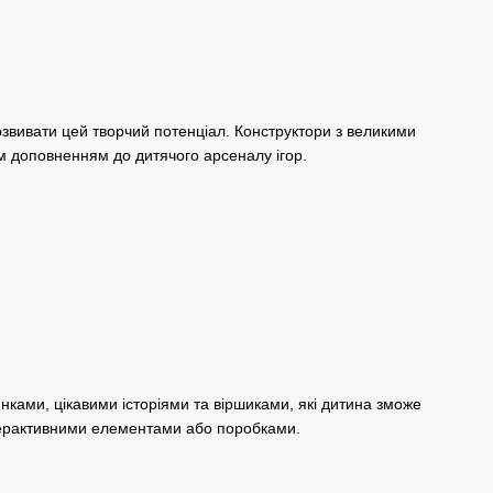
розвивати цей творчий потенціал. Конструктори з великими
им доповненням до дитячого арсеналу ігор.
ками, цікавими історіями та віршиками, які дитина зможе
нтерактивними елементами або поробками.