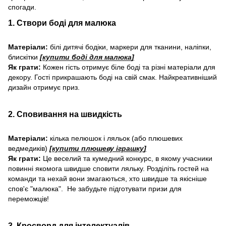
спогади.
1. Створи боді для малюка
Матеріали:
білі дитячі бодіки, маркери для тканини, наліпки,
блискітки
[
купити боді для малюка
]
Як грати:
Кожен гість отримує біле боді та різні матеріали для
декору. Гості прикрашають боді на свій смак. Найкреативніший
дизайн отримує приз.
2. Сповивання на швидкість
Матеріали:
кілька пелюшок і ляльок (або плюшевих
ведмедиків)
[
купити плюшеву іграшку
]
Як грати:
Це веселий та кумедний конкурс, в якому учасники
повинні якомога швидше сповити ляльку. Розділіть гостей на
команди та нехай вони змагаються, хто швидше та якісніше
спов'є "малюка". Не забудьте підготувати призи для
переможців!
3. Кросворд для інтелектуалів