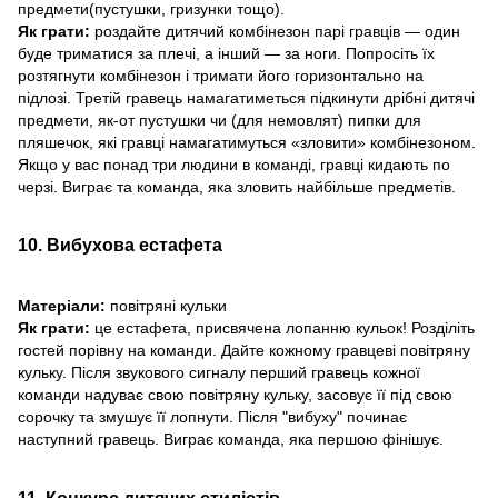
предмети(пустушки, гризунки тощо).
Як грати:
роздайте дитячий комбінезон парі гравців — один
буде триматися за плечі, а інший — за ноги. Попросіть їх
розтягнути комбінезон і тримати його горизонтально на
підлозі. Третій гравець намагатиметься підкинути дрібні дитячі
предмети, як-от пустушки чи (для немовлят) пипки для
пляшечок, які гравці намагатимуться «зловити» комбінезоном.
Якщо у вас понад три людини в команді, гравці кидають по
черзі. Виграє та команда, яка зловить найбільше предметів.
10. Вибухова естафета
Матеріали:
повітряні кульки
Як грати:
це естафета, присвячена лопанню кульок! Розділіть
гостей порівну на команди. Дайте кожному гравцеві повітряну
кульку. Після звукового сигналу перший гравець кожної
команди надуває свою повітряну кульку, засовує її під свою
сорочку та змушує її лопнути. Після "вибуху" починає
наступний гравець. Виграє команда, яка першою фінішує.