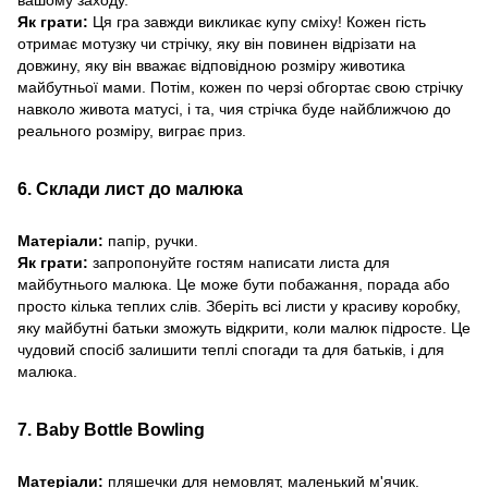
вашому заходу.
Як грати:
Ця гра завжди викликає купу сміху! Кожен гість
отримає мотузку чи стрічку, яку він повинен відрізати на
довжину, яку він вважає відповідною розміру животика
майбутньої мами. Потім, кожен по черзі обгортає свою стрічку
навколо живота матусі, і та, чия стрічка буде найближчою до
реального розміру, виграє приз.
6. Склади лист до малюка
Матеріали:
папір, ручки.
Як грати:
запропонуйте гостям написати листа для
майбутнього малюка. Це може бути побажання, порада або
просто кілька теплих слів. Зберіть всі листи у красиву коробку,
яку майбутні батьки зможуть відкрити, коли малюк підросте. Це
чудовий спосіб залишити теплі спогади та для батьків, і для
малюка.
7. Baby Bottle Bowling
Матеріали:
пляшечки для немовлят, маленький м'ячик.