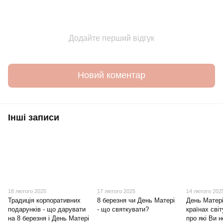
Додайте перший відгук
Новий коментар
Інші записи
18 лютого 2025
17 лютого 2025
14 лютого 202
Традиція корпоративних
8 березня чи День Матері
День Матері
подарунків - що дарувати
- що святкувати?
країнах світ
на 8 березня і День Матері
про які Ви 