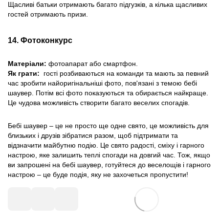
Щасливі батьки отримають багато підгузків, а кілька щасливих
гостей отримають призи.
14. Фотоконкурс
Матеріали:
фотоапарат або смартфон.
Як грати:
гості розбиваються на команди та мають за певний
час зробити найоригінальніші фото, пов'язані з темою бебі
шаувер. Потім всі фото показуються та обирається найкраще.
Це чудова можливість створити багато веселих спогадів.
Бебі шаувер – це не просто ще одне свято, це можливість для
близьких і друзів зібратися разом, щоб підтримати та
відзначити майбутню подію. Це свято радості, сміху і гарного
настрою, яке залишить теплі спогади на довгий час. Тож, якщо
ви запрошені на бебі шаувер, готуйтеся до веселощів і гарного
настрою – це буде подія, яку не захочеться пропустити!