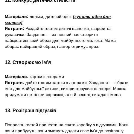
11. Конкурс дитячих стилістів
Матеріали:
ляльки, дитячий одяг.
[купити одяг для
малюка]
Як грати:
Роздайте гостям дитячі шапочки, шарфи та
рукавички. Завдання — за певний час створити
найкреативніший образ для майбутнього малюка. Мама
обирає найкращий образ, і автор отримує приз.
12. Створюємо ім’я
Матеріали:
картки з літерами
Як грати:
дайте гостям картки з літерами. Завдання — зібрати
ім’я для майбутньої дитини, використовуючи ці літери. Можна
придумати не тільки справжні, але й веселі, вигадані імена.
13. Розіграш підгузків
Попросіть гостей принести на свято коробку з підгузками. Коли
вони прибудуть, вони зможуть додати своє ім’я до розіграшу.