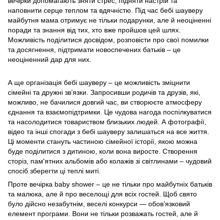
вечірки допомагають зняти стрес, підняти настрій та
наповнити серце теплом та вдячністю. Під час бебі шауверу
майбутня мама отримує не тільки подарунки, але й неоціненні
поради та знання від тих, хто вже пройшов цей шлях.
Можливість поділитися досвідом, розповісти про свої помилки
та досягнення, підтримати новоспечених батьків – це
неоціненний дар для них.
А ще організація бебі шауверу – це можливість зміцнити
сімейні та дружні зв’язки. Запросивши родичів та друзів, які,
можливо, не бачилися довгий час, ви створюєте атмосферу
єднання та взаємопідтримки. Це чудова нагода поспілкуватися
та насолодитися товариством близьких людей. А фотографії,
відео та інші спогади з бебі шауверу залишаться на все життя.
Ці моменти стануть частиною сімейної історії, якою можна
буде поділитися з дитиною, коли вона виросте. Створення
сторіз, пам'ятних альбомів або колажів зі світлинами – чудовий
спосіб зберегти ці теплі миті.
Проте вечірка baby shower – це не тільки про майбутніх батьків
та малюка, але й про веселощі для всіх гостей. Щоб свято
було дійсно незабутнім, веселі конкурси — обов’язковий
елемент програми. Вони не тільки розважать гостей, але й