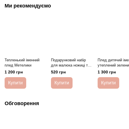
Ми рекомендуємо
Тепленький іменний
Подарунковий набір
Плед дитячий іме
плед Метелики
для малюка ножиці та
утеплений зелени
конверт для зберігання
1 200 грн
520 грн
1 300 грн
першого локону
HeyBaby
Купити
Купити
Купити
Обговорення