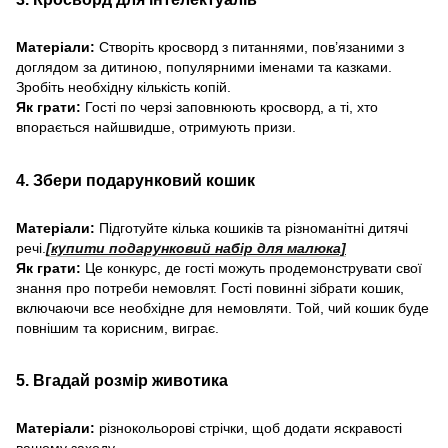
Матеріали:
Створіть кросворд з питаннями, пов’язаними з
доглядом за дитиною, популярними іменами та казками.
Зробіть необхідну кількість копій.
Як грати:
Гості по черзі заповнюють кросворд, а ті, хто
впорається найшвидше, отримують призи.
4. Збери подарунковий кошик
Матеріали:
Підготуйте кілька кошиків та різноманітні дитячі
речі.
[купити подарунковий набір для малюка]
Як грати:
Це конкурс, де гості можуть продемонструвати свої
знання про потреби немовлят. Гості повинні зібрати кошик,
включаючи все необхідне для немовляти. Той, чий кошик буде
повнішим та корисним, виграє.
5. Вгадай розмір животика
Матеріали:
різнокольорові стрічки, щоб додати яскравості