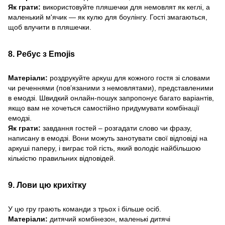
Як грати:
використовуйте пляшечки для немовлят як кеглі, а
маленький м'ячик — як кулю для боулінгу. Гості змагаються,
щоб влучити в пляшечки.
8. Ребус з Emojis
Матеріали:
роздрукуйте аркуш для кожного гостя зі словами
чи реченнями (пов’язаними з немовлятами), представленими
в емодзі. Швидкий онлайн-пошук запропонує багато варіантів,
якщо вам не хочеться самостійно придумувати комбінації
емодзі.
Як грати:
завдання гостей – розгадати слово чи фразу,
написану в емодзі. Вони можуть занотувати свої відповіді на
аркуші паперу, і виграє той гість, який володіє найбільшою
кількістю правильних відповідей.
9. Лови цю крихітку
У цю гру грають команди з трьох і більше осіб.
Матеріали:
дитячий комбінезон, маленькі дитячі