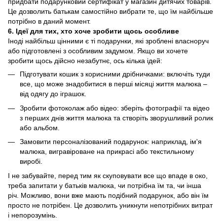
придбати подарунковий сертифікат у магазин дитячих товарів.
Це дозволить батькам самостійно вибрати те, що їм найбільше
потрібно в даний момент.
6. Ідеї для тих, хто хоче зробити щось особливе
Іноді найбільш цінними є ті подарунки, які зроблені власноруч
або підготовлені з особливим задумом. Якщо ви хочете
зробити щось дійсно незабутнє, ось кілька ідей:
Підготувати кошик з корисними дрібничками: включіть туди
все, що може знадобитися в перші місяці життя малюка –
від одягу до іграшок.
Зробити фотоколаж або відео: зберіть фотографії та відео
з перших днів життя малюка та створіть зворушливий ролик
або альбом.
Замовити персоналізований подарунок: наприклад, ім'я
малюка, вигравіроване на прикрасі або текстильному
виробі.
І не забувайте, перед тим як скуповувати все що впаде в око,
треба запитати у батьків малюка, чи потрібна їм та, чи інша
річ. Можливо, вони вже мають подібний подарунок, або він їм
просто не потрібен. Це дозволить уникнути непотрібних витрат
і непорозумінь.