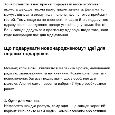
Хоча більшість із нас прагне подарувати щось особливе
якомога швидше, інколи варто трішки зачекати. Деякі матусі
можуть відчувати втому після пологів і ще не готові приймати
гостей. Тому, якщо ви не впевнені, чи варто йти з подарунком
одразу після народження, краще уточніть це у самих батьків.
Вони завжди дадуть вам правильну відповідь щодо того, коли
буде найкращий час для відвідування.
Що подарувати новонародженому? Ідеї для
перших подарунків
Момент, коли в сім’ї з’являється маленька зірочка, наповнений
радістю, хвилюванням та натхненням. Кожен хоче привітати
новоспечених батьків і подарувати щось особливе для
малюка. Але які саме презенти вибрати? Нумо розбиратися
разом!
1. Одяг для малюка
Немовлята швидко ростуть, тому одяг – це завжди хороший
варіант. Вибирайте м'які бодіки, комбінезончики або затишні