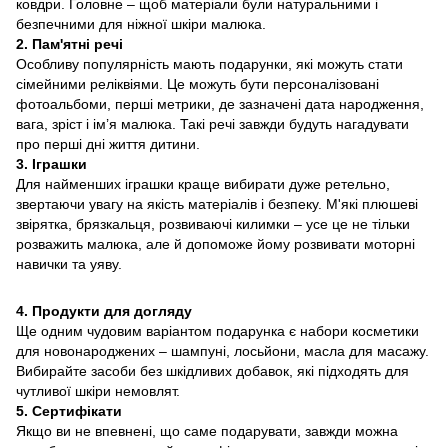
ковдри. Головне – щоб матеріали були натуральними і
безпечними для ніжної шкіри малюка.
2. Пам'ятні речі
Особливу популярність мають подарунки, які можуть стати
сімейними реліквіями. Це можуть бути персоналізовані
фотоальбоми, перші метрики, де зазначені дата народження,
вага, зріст і ім’я малюка. Такі речі завжди будуть нагадувати
про перші дні життя дитини.
3. Іграшки
Для найменших іграшки краще вибирати дуже ретельно,
звертаючи увагу на якість матеріалів і безпеку. М'які плюшеві
звірятка, брязкальця, розвиваючі килимки – усе це не тільки
розважить малюка, але й допоможе йому розвивати моторні
навички та уяву.
4. Продукти для догляду
Ще одним чудовим варіантом подарунка є набори косметики
для новонароджених – шампуні, лосьйони, масла для масажу.
Вибирайте засоби без шкідливих добавок, які підходять для
чутливої шкіри немовлят.
5. Сертифікати
Якщо ви не впевнені, що саме подарувати, завжди можна