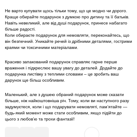
Не варто купувати щось тільки тому, що це модно чи дорого.
Краще обирайте подарунок з думкою про дитину та її батьків.
Навіть невеликий, але від душі подарунок, принесе набагато
більше радості.
Коли обираєте подарунок для немовляти, переконайтесь, що
він безпечний. Уникайте речей із дрібними деталями, гострими
краями чи токсичними матеріалами.
Красиво запакований подарунок справляє гарне перше
враження і підкреслює вашу увагу до деталей. Додайте до
подарунка листівку з теплими словами – це зробить ваш
дарунок ще більш особливим.
Маленький, але з душею обраний подарунок може сказати
більше, ніж найкоштовніша річ. Тому, коли ви наступного разу
задумуєтеся, коли і що подарувати немовляті, пам’ятайте —
будь-який момент може стати особливим, якщо підійти до
цього з любов’ю та трохи фантазії!