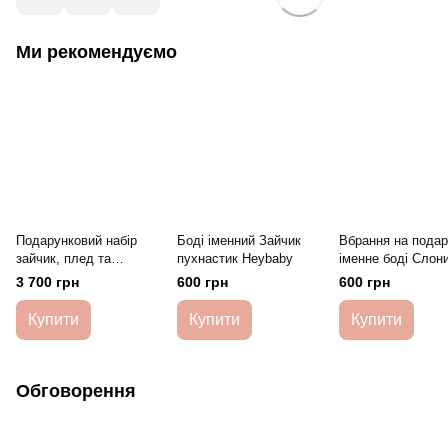
Ми рекомендуємо
Подарунковий набір
Боді іменний Зайчик
Вбрання на подар
зайчик, плед та
пухнастик Heybaby
іменне боді Слони
корзинка для іграшок
друзі Heybaby
3 700 грн
600 грн
600 грн
HeyBaby
Купити
Купити
Купити
Обговорення