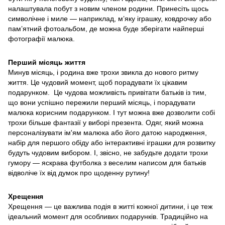
налаштувала побут з новим членом родини. Принесіть щось
символічне і миле — наприклад, м’яку іграшку, ковдрочку або
пам’ятний фотоальбом, де можна буде зберігати найперші
фотографії малюка.
Перший місяць життя
Минув місяць, і родина вже трохи звикла до нового ритму
життя. Це чудовий момент, щоб порадувати їх цікавим
подарунком. Це чудова можливість привітати батьків із тим,
що вони успішно пережили перший місяць, і порадувати
малюка корисним подарунком. І тут можна вже дозволити собі
трохи більше фантазії у виборі презента. Одяг, який можна
персоналізувати ім'ям малюка або його датою народження,
набір для першого обіду або інтерактивні іграшки для розвитку
будуть чудовим вибором. І, звісно, не забудьте додати трохи
гумору — яскрава футболка з веселим написом для батьків
відволіче їх від думок про щоденну рутину!
Хрещення
Хрещення — це важлива подія в житті кожної дитини, і це теж
ідеальний момент для особливих подарунків. Традиційно на