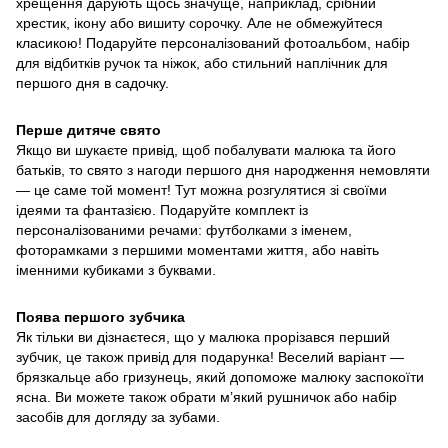
хрещення дарують щось значуще, наприклад, срібний
хрестик, ікону або вишиту сорочку. Але не обмежуйтеся
класикою! Подаруйте персоналізований фотоальбом, набір
для відбитків ручок та ніжок, або стильний наплічник для
першого дня в садочку.
Перше дитяче свято
Якщо ви шукаєте привід, щоб побалувати малюка та його
батьків, то свято з нагоди першого дня народження немовляти
— це саме той момент! Тут можна розгулятися зі своїми
ідеями та фантазією. Подаруйте комплект із
персоналізованими речами: футболками з іменем,
фоторамками з першими моментами життя, або навіть
іменними кубиками з буквами.
Поява першого зубчика
Як тільки ви дізнаєтеся, що у малюка прорізався перший
зубчик, це також привід для подарунка! Веселий варіант —
брязкальце або гризунець, який допоможе малюку заспокоїти
ясна. Ви можете також обрати м’який рушничок або набір
засобів для догляду за зубами.