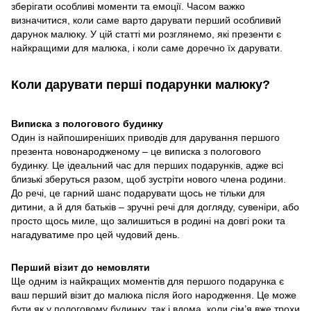
зберігати особливі моменти та емоції. Часом важко
визначитися, коли саме варто дарувати перший особливий
дарунок малюку. У цій статті ми розглянемо, які презенти є
найкращими для малюка, і коли саме доречно їх дарувати.
Коли дарувати перші подарунки малюку?
Виписка з пологового будинку
Один із найпоширеніших приводів для дарування першого
презента новонародженому – це виписка з пологового
будинку. Це ідеальний час для перших подарунків, адже всі
близькі зберуться разом, щоб зустріти нового члена родини.
До речі, це гарний шанс подарувати щось не тільки для
дитини, а й для батьків – зручні речі для догляду, сувеніри, або
просто щось миле, що залишиться в родині на довгі роки та
нагадуватиме про цей чудовий день.
Перший візит до немовляти
Ще одним із найкращих моментів для першого подарунка є
ваш перший візит до малюка після його народження. Це може
бути як у пологовому будинку, так і вдома, коли сім’я вже трохи