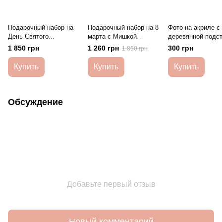
Подарочный набор на
Подарочный набор на 8
Фото на акриле с
День Святого
марта с Мишкой
деревянной подс
Валентина с Мишкой
HeyBaby
HeyBaby
1 850 грн
1 260 грн
300 грн
1 850 грн
HeyBaby
Купить
Купить
Купить
Обсуждение
Добавьте первый отзыв
Новый комментарий