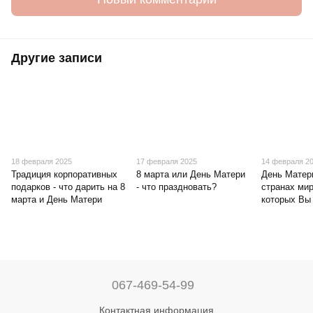
Другие записи
18 февраля 2025
17 февраля 2025
14 февраля 2
Традиция корпоративных
8 марта или День Матери
День Матер
подарков - что дарить на 8
- что праздновать?
странах мир
марта и День Матери
которых Вы
067-469-54-99
Контактная информация