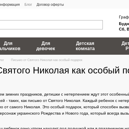
 информация
Блог
Договор оферты
Граф
Будн
Сб, 
Для
Для
Детская
Де
альчиков
девочек
комната
Р
лог
Письмо от Святого Николая как особый подарок
Святого Николая как особый п
ем зимних праздников, детишки с нетерпением ждут этот особенный
й - таких, как письмо от Святого Николая. Каждый ребенок с нете
мо от самого Николая. Это особый подарок, который способен вызва
ерсонаж украинского Рождества и Нового года, который всегда выз
аш ребенок рано утром находит под подушкой или в праздничном нос