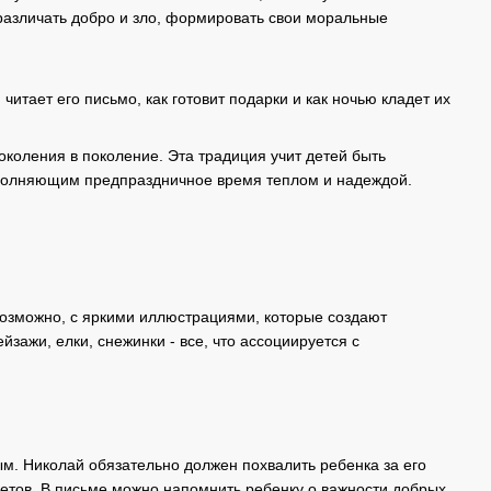
различать добро и зло, формировать свои моральные
читает его письмо, как готовит подарки и как ночью кладет их
поколения в поколение. Эта традиция учит детей быть
полняющим предпраздничное время теплом и надеждой.
возможно, с яркими иллюстрациями, которые создают
зажи, елки, снежинки - все, что ассоциируется с
ым. Николай обязательно должен похвалить ребенка за его
ветов. В письме можно напомнить ребенку о важности добрых