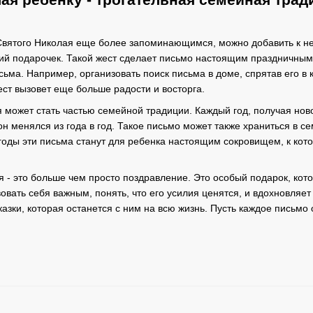
Святого Николая еще более запоминающимся, можно добавить к н
ий подарочек. Такой жест сделает письмо настоящим праздничным
ьма. Например, организовать поиск письма в доме, спрятав его в 
вест вызовет еще больше радости и восторга.
я может стать частью семейной традиции. Каждый год, получая но
 он менялся из года в год. Такое письмо может также храниться в
оды эти письма станут для ребенка настоящим сокровищем, к котор
 - это больше чем просто поздравление. Это особый подарок, кото
овать себя важным, понять, что его усилия ценятся, и вдохновляе
казки, которая останется с ним на всю жизнь. Пусть каждое письмо