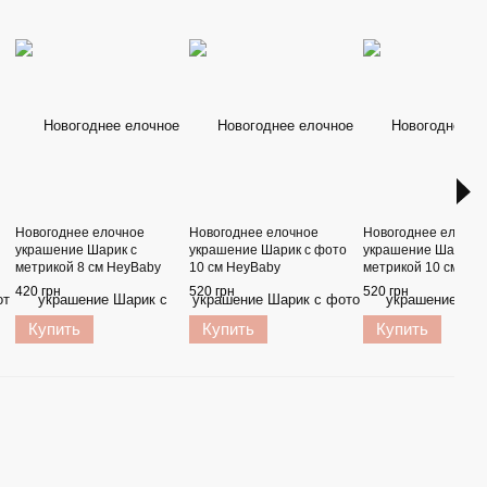
Новогоднее елочное
Новогоднее елочное
Новогоднее елочно
украшение Шарик с
украшение Шарик с фото
украшение Шарик с
метрикой 8 см HeyBaby
10 см HeyBaby
метрикой 10 см He
420 грн
520 грн
520 грн
Купить
Купить
Купить