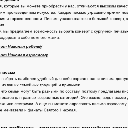
я, которые вы можете приобрести у нас, отличаются высоким качес
щим произведением искусства. Каждое письмо украшено яркими нов
чия и торжественности. Письмо упаковывается в большой конверт, 
ия.
ку, мы предлагаем возможность выбрать конверт с сургучной печат
содержит в себе немного магии.
 от Николая ребенку
 от Николая взрослому
 письма
 выбрать наиболее удобный для себя вариант, наши письма доступн
я из ваших семейных традиций и привычек.
что семьи могут быть разными по составу, поэтому предлагаем пись
текстов для разных возрастных категорий. Это важно, ведь письм
ка или сестрички. А еще вы можете адресовать письмо взрослому. 
е мечтатели и фанаты Святого Николая.
ая ребенку - трогательная семейная трад