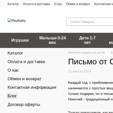
Перейти к основному контенту
Каталог
Оплата и доставка
О нас
Обмен и возврат
Контактная
Малыши 0-24
Дети 1-7
Игрушки
мес
лет
м
Каталог
Именные подарки для детей
Б
Письмо от 
Оплата и доставка
О нас
22 августа 2024
Обмен и возврат
Каждый год, с приближени
Контактная информация
начинаются с простых веще
только подарки, но и пись
Блог
Николай - традиционный п
Договор оферты
Только представьте, как в