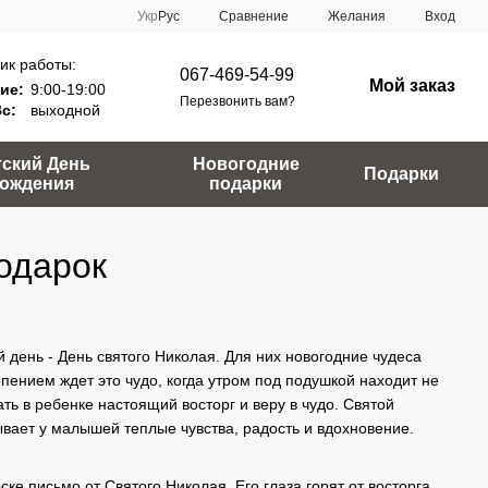
Сравнение
Укр
Рус
Желания
Вход
ик работы:
067-469-54-99
Мой заказ
ие:
9:00-19:00
Перезвонить вам?
Вс:
выходной
тский День
Новогодние
Подарки
ождения
подарки
одарок
 день - День святого Николая. Для них новогодние чудеса
рпением ждет это чудо, когда утром под подушкой находит не
ть в ребенке настоящий восторг и веру в чудо. Святой
ывает у малышей теплые чувства, радость и вдохновение.
ке письмо от Святого Николая. Его глаза горят от восторга,