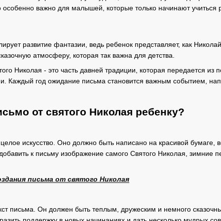
о особенно важно для малышей, которые только начинают учиться 
ирует развитие фантазии, ведь ребенок представляет, как Николай 
сказочную атмосферу, которая так важна для детства.
того Николая - это часть давней традиции, которая передается из 
и. Каждый год ожидание письма становится важным событием, на
сьмо от святого Николая ребенку?
целое искусство. Оно должно быть написано на красивой бумаге, 
обавить к письму изображение самого Святого Николая, зимние пей
оздания письма от святого Николая
кст письма. Он должен быть теплым, дружеским и немного сказочн
ыразить поддержку в новых начинаниях и дать несколько мудрых со