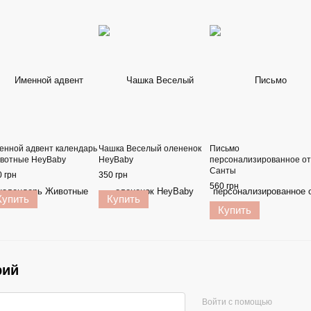
енной адвент календарь
Чашка Веселый олененок
Письмо
вотные HeyBaby
HeyBaby
персонализированное от
Санты
 грн
350 грн
560 грн
Купить
Купить
Купить
рий
Войти с помощью