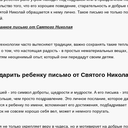
ельство того, что его хорошее поведение, старательность и добрые 
ятой Николай обращается к нему лично. Такое письмо не только по
й.
анное письмо от Святого Николая
технологии часто вытесняют традиции, важно сохранять такие тепл
о том, что настоящая радость - в простых нематериальных вещах, в
етям неоценимый опыт, который они передадут своим детям.
дарить ребенку письмо от Святого Никол
й - это символ доброты, щедрости и мудрости. А его письма - это
больше, чем просто поздравление. Это личное послание, которое да
я к ребенку по имени, вспоминает его достижения, подбадривает
к не совсем хорошо себя вел, может и немного поругать.
 не только укрепляет веру в чудеса, но и мотивирует на добрые по