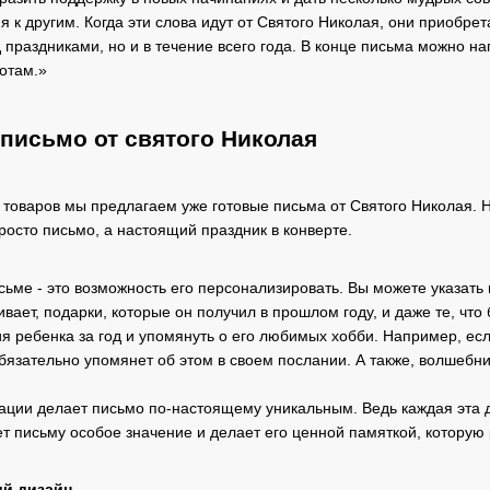
я к другим. Когда эти слова идут от Святого Николая, они приобр
праздниками, но и в течение всего года. В конце письма можно нап
сотам.»
письмо от святого Николая
 товаров мы предлагаем уже готовые письма от Святого Николая.
росто письмо, а настоящий праздник в конверте.
ме - это возможность его персонализировать. Вы можете указать н
ивает, подарки, которые он получил в прошлом году, и даже те, что 
я ребенка за год и упомянуть о его любимых хобби. Например, есл
язательно упомянет об этом в своем послании. А также, волшебник
ации делает письмо по-настоящему уникальным. Ведь каждая эта д
т письму особое значение и делает его ценной памяткой, которую 
ий дизайн