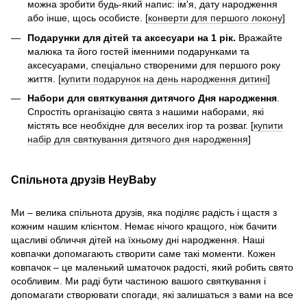
можна зробити будь-який напис: ім'я, дату народження
або інше, щось особисте. [
конверти для першого локону
]
Подарунки для дітей та аксесуари на 1 рік.
Вражайте
малюка та його гостей іменними подарунками та
аксесуарами, спеціально створеними для першого року
життя. [
купити подарунок на день народження дитині
]
Набори для святкування дитячого Дня народження
.
Спростіть організацію свята з нашими наборами, які
містять все необхідне для веселих ігор та розваг. [
купити
набір для святкування дитячого дня народження
]
Спільнота друзів HeyBaby
Ми – велика спільнота друзів, яка поділяє радість і щастя з
кожним нашим клієнтом. Немає нічого кращого, ніж бачити
щасливі обличчя дітей на їхньому дні народження. Наші
ковпачки допомагають створити саме такі моменти. Кожен
ковпачок – це маленький шматочок радості, який робить свято
особливим. Ми раді бути частиною вашого святкування і
допомагати створювати спогади, які залишаться з вами на все