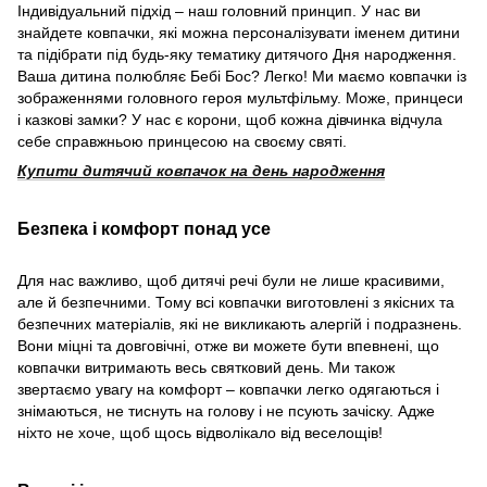
Індивідуальний підхід – наш головний принцип. У нас ви
знайдете ковпачки, які можна персоналізувати іменем дитини
та підібрати під будь-яку тематику дитячого Дня народження.
Ваша дитина полюбляє Бебі Бос? Легко! Ми маємо ковпачки із
зображеннями головного героя мультфільму. Може, принцеси
і казкові замки? У нас є корони, щоб кожна дівчинка відчула
себе справжньою принцесою на своєму святі.
Купити дитячий ковпачок на день народження
Безпека і комфорт понад усе
Для нас важливо, щоб дитячі речі були не лише красивими,
але й безпечними. Тому всі ковпачки виготовлені з якісних та
безпечних матеріалів, які не викликають алергій і подразнень.
Вони міцні та довговічні, отже ви можете бути впевнені, що
ковпачки витримають весь святковий день. Ми також
звертаємо увагу на комфорт – ковпачки легко одягаються і
знімаються, не тиснуть на голову і не псують зачіску. Адже
ніхто не хоче, щоб щось відволікало від веселощів!