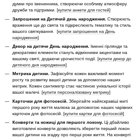
думки про іменинника, створюючи особливу атмосферу
дружби та підтримки. [
купити анкети для гостей
]
Запрошення на Дитячий день народження.
Створюють
враження ще до свята та підкреслюють тематику та стиль
вашого святкування. [
купити запрошення на День
народження
]
Декор на дитяче День народження.
Іменні гірлянди та
декоративні елементи стануть відмінними акцентами на
вашому святі, додаючи урочистості події. [
купити декор до
дитячого дня народження
]
Метрика дитини.
Зафіксуйте кожен важливий момент
росту та розвитку вашої дитини за допомогою наших
метрик. Кожен сантиметр стає частиною унікальної історії
вашої малечі. [
купити персоналізовану метрику
]
Карточки для фотосесій.
Зберігайте найяскравіші миті
першого року життя малюка за допомогою наших чарівних
карточок для фотосесій. [
купити картки для фотосесій
]
Конверти та ножиці для першого локону.
Ці дбайливо
виготовлені конверти дозволяють зберегти перший локон
вашої дитини на згадку про перші роки життя. На конверті