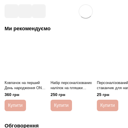
Ми рекомендуємо
Ковпачок на перший
Набір персоналізованих
Персоналізовани
День народження ONE
наліпок на пляшки
стаканчик для на
HeyBaby
Казкове свято HeyBaby
на День народже
360 грн
250 грн
25 грн
Ведмедик HeyBa
Купити
Купити
Купити
Обговорення