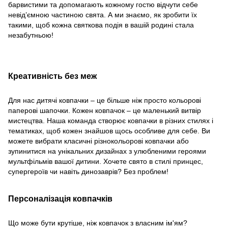
барвистими та допомагають кожному гостю відчути себе
невід’ємною частиною свята. А ми знаємо, як зробити їх
такими, щоб кожна святкова подія в вашій родині стала
незабутньою!
Креативність без меж
Для нас дитячі ковпачки – це більше ніж просто кольорові
паперові шапочки. Кожен ковпачок – це маленький витвір
мистецтва. Наша команда створює ковпачки в різних стилях і
тематиках, щоб кожен знайшов щось особливе для себе. Ви
можете вибрати класичні різнокольорові ковпачки або
зупинитися на унікальних дизайнах з улюбленими героями
мультфільмів вашої дитини. Хочете свято в стилі принцес,
супергероїв чи навіть динозаврів? Без проблем!
Персоналізація ковпачків
Що може бути крутіше, ніж ковпачок з власним ім'ям?