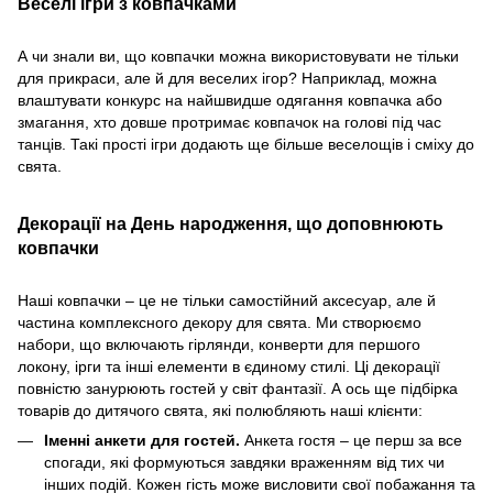
Веселі ігри з ковпачками
А чи знали ви, що ковпачки можна використовувати не тільки
для прикраси, але й для веселих ігор? Наприклад, можна
влаштувати конкурс на найшвидше одягання ковпачка або
змагання, хто довше протримає ковпачок на голові під час
танців. Такі прості ігри додають ще більше веселощів і сміху до
свята.
Декорації на День народження, що доповнюють
ковпачки
Наші ковпачки – це не тільки самостійний аксесуар, але й
частина комплексного декору для свята. Ми створюємо
набори, що включають гірлянди, конверти для першого
локону, ірги та інші елементи в єдиному стилі. Ці декорації
повністю занурюють гостей у світ фантазії. А ось ще підбірка
товарів до дитячого свята, які полюбляють наші клієнти:
Іменні анкети для гостей.
Анкета гостя – це перш за все
спогади, які формуються завдяки враженням від тих чи
інших подій. Кожен гість може висловити свої побажання та