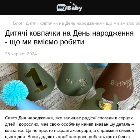
Блог
Дитячі ковпачки на День народження - що ми вміємо р
Дитячі ковпачки на День народження
- що ми вміємо робити
28 червня 2024
Свято Дня народження, яке залишає радісні спогади в серцях
дітей і дорослих, має свою особливу найвпізнаванішу деталь –
ковпачки. Це не просто яскраві аксесуари, а справжній символ
цього дня. Вони додають події настрою, роблять фото більш