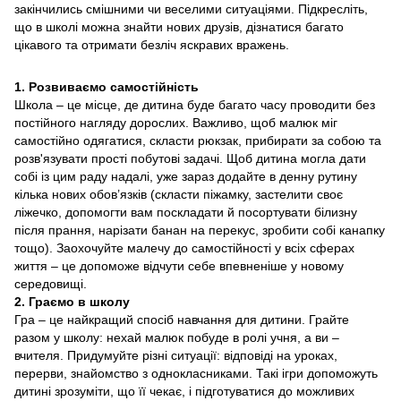
закінчились смішними чи веселими ситуаціями. Підкресліть,
що в школі можна знайти нових друзів, дізнатися багато
цікавого та отримати безліч яскравих вражень.
1. Розвиваємо самостійність
Школа – це місце, де дитина буде багато часу проводити без
постійного нагляду дорослих. Важливо, щоб малюк міг
самостійно одягатися, скласти рюкзак, прибирати за собою та
розв'язувати прості побутові задачі. Щоб дитина могла дати
собі із цим раду надалі, уже зараз додайте в денну рутину
кілька нових обов’язків (скласти піжамку, застелити своє
ліжечко, допомогти вам поскладати й посортувати білизну
після прання, нарізати банан на перекус, зробити собі канапку
тощо). Заохочуйте малечу до самостійності у всіх сферах
життя – це допоможе відчути себе впевненіше у новому
середовищі.
2. Граємо в школу
Гра – це найкращий спосіб навчання для дитини. Грайте
разом у школу: нехай малюк побуде в ролі учня, а ви –
вчителя. Придумуйте різні ситуації: відповіді на уроках,
перерви, знайомство з однокласниками. Такі ігри допоможуть
дитині зрозуміти, що її чекає, і підготуватися до можливих