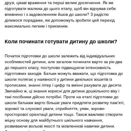
друзі, цікаві враження та перші великі досягнення. Як же
підготувати малюка до цього етапу, щоб він відчував себе
впевнено і з задоволенням йшов до школи? З радістю
ділимося порадами, які допоможуть зробити цей перехід
максимально легким і приємним.
Коли починати готувати дитину до школи?
Початок підготовки до школи залежить від індивідуальних
особливостей дитини, але загалом починати варто за рік-два
до першого класу, поступово підвищуючи інтенсивність
підготовчих заходів. Батьки можуть вважати, що підготовка до
школи полягає у наявності у дитини декількох зошитів із
прописами, знанні літер і цифр та вмінні рахувати до десяти.
Звичайно ж, ці знання корисні для дитини дошкільного віку і
такі посібники дійсно потрібні. Проте на етапі підготовки до
школи батькам варто більше уваги приділяти розвитку пам’яті,
зорової та слухової уваги, сприйняття, уяви, зорово-
просторової орієнтації дитини тощо. Також важливо створити
міцну основу для майбутнього шкільного навчання,
розвиваючи вольові якості та мовленнєві навички дитини.