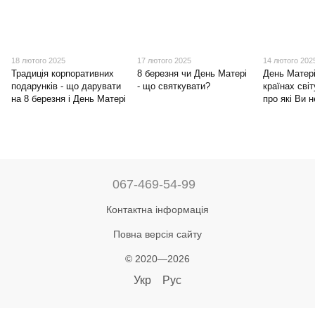
18 лютого 2025
17 лютого 2025
14 лютого 202
Традиція корпоративних
8 березня чи День Матері
День Матері
подарунків - що дарувати
- що святкувати?
країнах світ
на 8 березня і День Матері
про які Ви 
067-469-54-99
Контактна інформація
Повна версія сайту
© 2020—2026
Укр
Рус