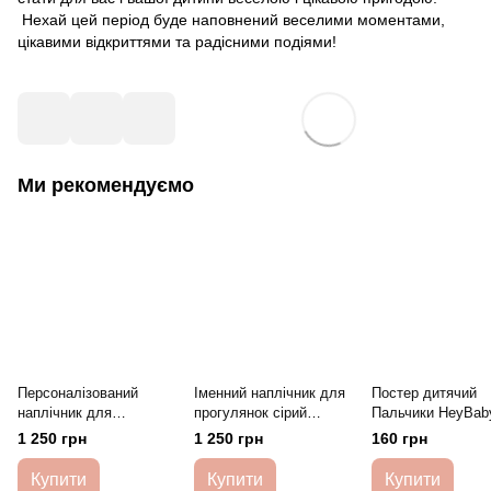
Нехай цей період буде наповнений веселими моментами,
цікавими відкриттями та радісними подіями!
Ми рекомендуємо
Персоналізований
Іменний наплічник для
Постер дитячий
наплічник для
прогулянок сірий
Пальчики HeyBab
прогулянок синій
HeyBaby
1 250 грн
1 250 грн
160 грн
HeyBaby
Купити
Купити
Купити