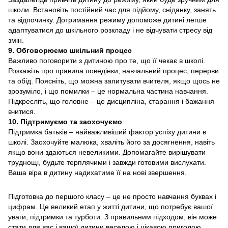
школи. Встановіть постійний час для підйому, сніданку, занять
та відпочинку. Дотримання режиму допоможе дитині легше
адаптуватися до шкільного розкладу і не відчувати стресу від
змін.
9. Обговорюємо шкільний процес
Важливо поговорити з дитиною про те, що її чекає в школі.
Розкажіть про правила поведінки, навчальний процес, перерви
та обід. Поясніть, що можна запитувати вчителя, якщо щось не
зрозуміло, і що помилки – це нормальна частина навчання.
Підкресліть, що головне – це дисципліна, старання і бажання
вчитися.
10. Підтримуємо та заохочуємо
Підтримка батьків – найважливіший фактор успіху дитини в
школі. Заохочуйте малюка, хваліть його за досягнення, навіть
якщо вони здаються невеликими. Допомагайте вирішувати
труднощі, будьте терплячими і завжди готовими вислухати.
Ваша віра в дитину надихатиме її на нові звершення.
Підготовка до першого класу – це не просто навчання буквах і
цифрам. Це великий етап у житті дитини, що потребує вашої
уваги, підтримки та турботи. З правильним підходом, він може
стати для вас і вашої дитини веселою і цікавою пригодою.