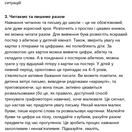
ситуацій.
3. Читаємо та пишемо разом
Навчання читанню та письму до школи – це не обов’язковий,
але дуже корисний крок. Розпочніть з простих і цікавих книжок,
які можна читати разом. Для вивчення букв розмістіть яскравий
постер з абеткою у дитячій кімнаті. Також, зверніть увагу на
картки з літерами та цифрами, які полюбляють діти. За
допомогою цих карток можна вивчити цифри, абетку та
складати слова. А в поєднанні з постером-абеткою, можна
грати у гру відшукай літеру з картки на постері. У дітей у
певний період, орієнтовно це припадає на 4–5 років,
з’являється активне бажання писати. Ви можете помітити, як
дитина імітує письмо, виводячи рядочками «каракулі», та
приговорюючи, що вона пише, активно цікавиться
розмальовками (бо це, як правило, доступний спосіб
тренувати графомоторні навички), хоче малювати. Це сигнал,
що настав час приділити увагу письму. Нехай малюк малює
букви, пише короткі слова та розмальовує картинки. Малюйте
букви та цифри на піску, складайте з кубиків, рахуйте разом
предмети під час прогулянок. Це зробить процес навчання
захопливим і ненав'язливим. Підказуйте, хваліть,