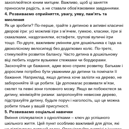
захоплюйтеся юним митцем. Важливо, щоб ці заняття
приносили радість, а не ставали обов’язковими завданнями.
4. Розвиваємо сприйняття, увагу, уяву, пам’ять та
мислення
Як це зробити? По-перше, грайте з дитиною в активні класичні
дворові ігри: усі можливі ігри з м’ячем, гумкою, класики, ігри зі
скакалками, наздоганялки, естафети, групові вуличні ігри
тощо. По-друге, важливим умінням для дошкільника є їзда на
двоколісному велосипеді без додаткових коліс. По-третє,
стимулюйте розвиток балансу. Часто дитина в дошкільному
віці любить ходити вузькими стежками чи бордюрами.
Заохочуйте це бажання, адже воно сприяє розвитку. Батькам і
дорослим потрібно бути уважними до дитини та помічати її
бажання. Наприклад, якщо дитина хоче залізти на дерево, не
забороняйте їй це робити. Це допомагає розвивати м'язи,
скелет та певні зони головного мозку. Якщо ви побоюєтеся за
дитину, мінімізуйте ризики: запропонуйте невисоке дерево,
підстрахуйте дитину, будьте поруч і наголосіть, що це можна
робити тільки у вашій присутності.
5. Розвиваємо соціальні навички
Вміння спілкуватися з однолітками – ключ до успішного
шкільного життя. Цей пункт особливо важливий для діток, які