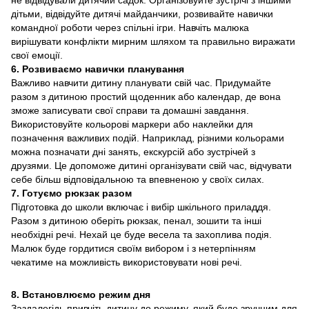
не відвідували дитячий садок. Організовуйте зустрічі з іншими
дітьми, відвідуйте дитячі майданчики, розвивайте навички
командної роботи через спільні ігри. Навчіть малюка
вирішувати конфлікти мирним шляхом та правильно виражати
свої емоції.
6. Розвиваємо навички планування
Важливо навчити дитину планувати свій час. Придумайте
разом з дитиною простий щоденник або календар, де вона
зможе записувати свої справи та домашні завдання.
Використовуйте кольорові маркери або наклейки для
позначення важливих подій. Наприклад, різними кольорами
можна позначати дні занять, екскурсій або зустрічей з
друзями. Це допоможе дитині організувати свій час, відчувати
себе більш відповідальною та впевненою у своїх силах.
7. Готуємо рюкзак разом
Підготовка до школи включає і вибір шкільного приладдя.
Разом з дитиною оберіть рюкзак, пенал, зошити та інші
необхідні речі. Нехай це буде весела та захоплива подія.
Малюк буде гордитися своїм вибором і з нетерпінням
чекатиме на можливість використовувати нові речі.
8. Встановлюємо режим дня
Заздалегідь привчіть дитину до режиму, який буде зручним для